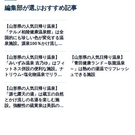
編集部が選ぶおすすめ記事
【山形県の人気日帰り温泉】
「テルメ柏陵健康温泉館」は全
国的にも珍しい色が変化する温
泉施設。源泉100％かけ流しで
リラックス
【山形県の人気日帰り温泉】
【山形県の人気日帰り温泉】
「みいずみ温泉 吉乃ゆ」はフィ
「青田健康ランド～臥龍温泉
ットネス併設の便利な施設。ナ
～」は熱めの湯温でリフレッシ
トリウム−塩化物温泉でリラッ
ュできる施設
クス
【山形県の人気日帰り温泉】
「源七露天の湯」は蔵王の自然
とかけ流しの名湯を楽しむ施
設。強酸性の硫黄泉は美肌の湯
として人気