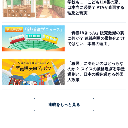
学校も…「こども110番の家」
は本当に必要？ PTAが直面する
理想と現実
「青春18きっぷ」販売激減の裏
に何が？ 連続利用の厳格化だけ
ではない「本当の理由」
「移民」に冷たいのはどっちな
のか？ スイスの厳格過ぎる学歴
選別と、日本の曖昧過ぎる外国
人政策
連載をもっと見る