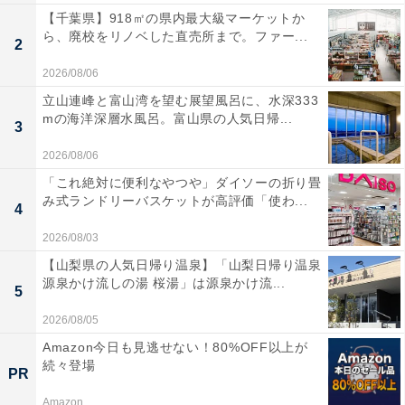
【千葉県】918㎡の県内最大級マーケットか
ら、廃校をリノベした直売所まで。ファー...
2
2026/08/06
立山連峰と富山湾を望む展望風呂に、水深333
mの海洋深層水風呂。富山県の人気日帰...
3
2026/08/06
「これ絶対に便利なやつや」ダイソーの折り畳
み式ランドリーバスケットが高評価「使わ...
4
2026/08/03
【山梨県の人気日帰り温泉】「山梨日帰り温泉
源泉かけ流しの湯 桜湯」は源泉かけ流...
5
2026/08/05
Amazon今日も見逃せない！80%OFF以上が
続々登場
PR
Amazon