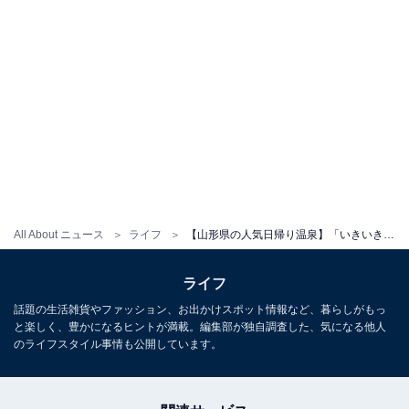
All About ニュース
ライフ
【山形県の人気日帰り温泉】「いきいきランドぽんぽ館」は砂風呂・薬湯・プールが揃う複合施設。トロトロ美肌湯でリラックス
ライフ
話題の生活雑貨やファッション、お出かけスポット情報など、暮らしがもっ
と楽しく、豊かになるヒントが満載。編集部が独自調査した、気になる他人
のライフスタイル事情も公開しています。