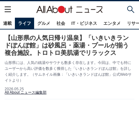
連載
ライフ
グルメ
社会
IT・ビジネス
エンタメ
リサ
【山形県の人気日帰り温泉】「いきいきラン
ドぽんぽ館」は砂風呂・薬湯・プールが揃う
複合施設。トロトロ美肌湯でリラックス
山形県には、人気の銭湯やサウナも数多く存在します。今回は、中でも特に
ユーザーから高い評価を数多く獲得した「いきいきランドぽんぽ館」を詳し
く紹介します。（サムネイル画像：「いきいきランドぽんぽ館」公式Webサ
イトより）
2026.05.25
All About ニュース編集部