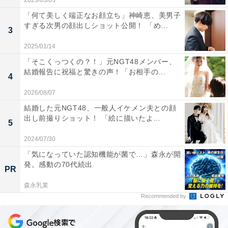
2023/03/03
「何て美しく端正なお顔立ち」神崎恵、美男子
すぎる次男の顔出しショット公開！ 「め...
3
2025/01/14
「そこくっつくの？！」元NGT48メンバー、
結婚報告に祝福と驚きの声！「お相手の...
4
2026/08/07
結婚した元NGT48、一般人イケメン夫との顔
出し前撮りショット！ 「絵に描いたよ...
5
2024/07/30
「気になっていた認知機能が菌で…」森永が開
発。感動の70代続出
PR
森永乳業
Recommended by