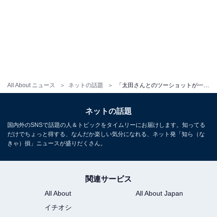
All About ニュース
ネットの話題
「太田さんとのツーショットが一番いい顔」近藤千尋、家族でディズニーを満喫！ 「可愛いファミリー」
ネットの話題
国内外のSNSで話題の人＆トピックをタイムリーにお届けします。知ってる
だけでちょっと得する、なんだか楽しい気分になれる、ネット発「知ら（な
きゃ）損」ニュースが盛りだくさん。
関連サービス
All About
All About Japan
イチオシ