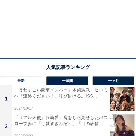
最新
一週間
一ヶ月
「うわすごい豪華メンバー」木梨憲武、ヒロミ
へ「連絡ください！」呼び掛ける。ISS...
1
2024/10/17
「リアル天使」篠崎愛、肩をちら見せしたバス
ローブ姿に「可愛すぎんぞ～」「目の表情...
2