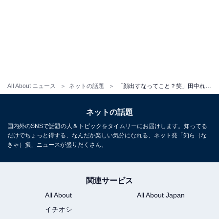
All About ニュース
ネットの話題
「顔出すなってこと？笑」田中れいな、1番盛れたショットに「横顔もきれい」「ダメだずっと見てられる」の声
ネットの話題
国内外のSNSで話題の人＆トピックをタイムリーにお届けします。知ってる
だけでちょっと得する、なんだか楽しい気分になれる、ネット発「知ら（な
きゃ）損」ニュースが盛りだくさん。
関連サービス
All About
All About Japan
イチオシ