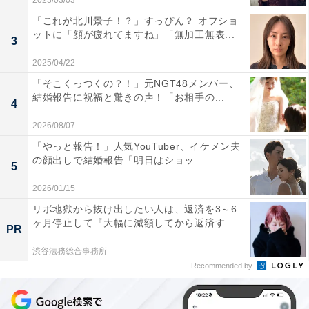
2023/03/03
「これが北川景子！？」すっぴん？ オフショ
ットに「顔が疲れてますね」「無加工無表...
3
2025/04/22
「そこくっつくの？！」元NGT48メンバー、
結婚報告に祝福と驚きの声！「お相手の...
4
2026/08/07
「やっと報告！」人気YouTuber、イケメン夫
の顔出しで結婚報告「明日はショッ...
5
2026/01/15
リボ地獄から抜け出したい人は、返済を3～6
ヶ月停止して『大幅に減額してから返済す...
PR
渋谷法務総合事務所
Recommended by