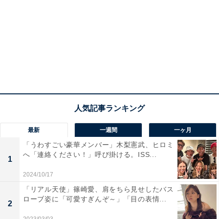
最新
一週間
一ヶ月
「うわすごい豪華メンバー」木梨憲武、ヒロミ
へ「連絡ください！」呼び掛ける。ISS...
1
2024/10/17
「リアル天使」篠崎愛、肩をちら見せしたバス
ローブ姿に「可愛すぎんぞ～」「目の表情...
2