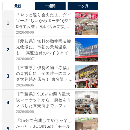
最新
一週間
一ヶ月
「やっと巡り会えたよ」ダイ
【兵庫
ソーの“ちいかわポーチ”が22
ーメン
1
1
0円で反響。ぬい活＆防災...
再現した
道...
2026/08/06
2026/08/0
【愛知県】無料の動物園＆観
【三重
光牧場に、市初の天然温泉
の直営
2
2
も！ 高速道路のハイウェイオ
ダ大判焼
ア...
伊...
2026/08/07
2026/08/0
【三重県】伊勢名物「赤福」
【千葉県
の直営店に、全国唯一のコメ
級マー
3
3
ダ大判焼き店も！ 東名阪・
ノベし
伊...
ー...
2026/08/06
2026/08/0
【千葉県】918㎡の県内最大
立山連
級マーケットから、廃校をリ
風呂に、
4
4
ノベした直売所まで。ファ
層水風
ー...
帰...
2026/08/06
2026/08/0
「15分で完成してめちゃ楽し
「これ
かった」3COINSの「モール
ダイソ
5
5