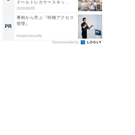
ドールトレカケースキッ...
リーバ
わ...
2026/08/05
2026/08/0
事例から学ぶ『特権アクセス
事例か
管理』
管理』
PR
PR
KeeperSecurity
KeeperSec
Recommended by