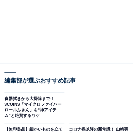
この商品は、車に備え付けられている既存のドリンクホ
ルダーに差し込むだけで、「
1つのホルダーを2つに増設
できる
」という魔法のようなアイテムです。
価格：税込330円
材質：ABS樹脂
本体サイズ：12×18×8.5cm
耐荷重：約600g
編集部が選ぶおすすめ記事
パッケージを開けると、本体とすき間調整用のスポンジ
パッドが入っています。このスポンジを本体の側面に貼
食器拭きから大掃除まで！
3COINS「マイクロファイバー
り付けることで、車種ごとの微妙なサイズの差を埋め、
ロールふきん」を“神アイテ
ガタつきを抑えて固定できる仕組みです。
ム”と絶賛するワケ
【無印良品】細かいものを立て
コロナ禍以降の新常識！ 山崎実