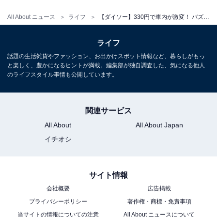
ではありません。上部ホルダーが「広がる」ことで、今
All About ニュース
ライフ
【ダイソー】330円で車内が激変！ バズり中の「2IN1車載ドリンクホルダー」でできる3つのこと
までのカーライフでは諦めていたことが可能になりま
す。
ライフ
話題の生活雑貨やファッション、お出かけスポット情報など、暮らしがもっ
「カップ麺」を安定して置ける
と楽しく、豊かになるヒントが満載。編集部が独自調査した、気になる他人
のライフスタイル事情も公開しています。
関連サービス
All About
All About Japan
イチオシ
サイト情報
会社概要
広告掲載
プライバシーポリシー
著作権・商標・免責事項
当サイトの情報についての注意
All About ニュースについて