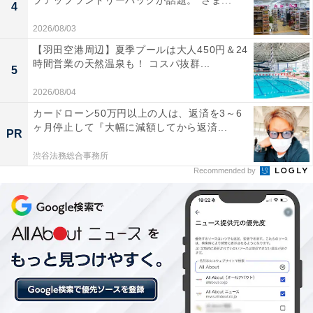
プアップランドリーバッグが話題。“さま...
4
「2IN1車載ドリンクホルダー」の最大の特徴といっても
2026/08/03
過言ではないのが、上部ホルダーのサイズを変えること
ができる点。
【羽田空港周辺】夏季プールは大人450円＆24
時間営業の天然温泉も！ コスパ抜群...
5
2026/08/04
カードローン50万円以上の人は、返済を3～6
ヶ月停止して『大幅に減額してから返済...
PR
渋谷法務総合事務所
Recommended by
閉じた状態