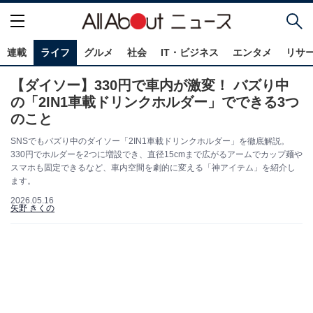
連載
ライフ
グルメ
社会
IT・ビジネス
エンタメ
リサ
【ダイソー】330円で車内が激変！ バズり中
の「2IN1車載ドリンクホルダー」でできる3つ
のこと
SNSでもバズり中のダイソー「2IN1車載ドリンクホルダー」を徹底解説。
330円でホルダーを2つに増設でき、直径15cmまで広がるアームでカップ麺や
スマホも固定できるなど、車内空間を劇的に変える「神アイテム」を紹介し
ます。
2026.05.16
矢野 きくの