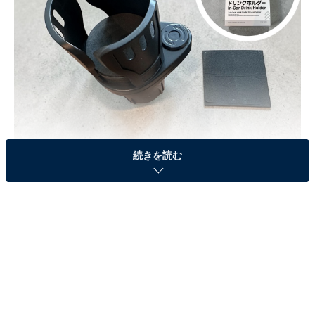
ダイソー「2IN1車載ドリンクホルダー」税込330円 JANコード：
続きを読む
4550480785073
その名も「2IN1車載ドリンクホルダー」（税込330
円）。既存のカー用品メーカーを脅かすほどの拡張性と
利便性を備えています。今回は、この話題の商品のスペ
ックから活用シーン、そして「何ができるようになるの
か」まで徹底解説します。
「2IN1車載ドリンクホルダー」とは？