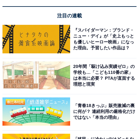
上部のホルダーの3枚のプレートは、スライド式で外側
に引っ張ることができ、最大直径約15cmまで開くことが
注目の連載
可能です。
『スパイダーマン：ブランド・
ニュー・デイ』が「史上もっと
も優しいヒーロー映画」になっ
た理由。予習したい作品は？
20年間「駆け込み実績ゼロ」の
学校も…「こども110番の家」
は本当に必要？ PTAが直面する
理想と現実
「青春18きっぷ」販売激減の裏
に何が？ 連続利用の厳格化だけ
ではない「本当の理由」
開いたところ
「移民」に冷たいのはどっちな