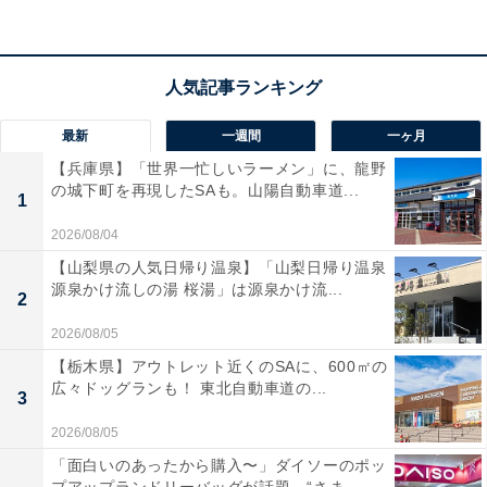
最新
一週間
一ヶ月
【兵庫県】「世界一忙しいラーメン」に、龍野
の城下町を再現したSAも。山陽自動車道...
1
2026/08/04
【山梨県の人気日帰り温泉】「山梨日帰り温泉
源泉かけ流しの湯 桜湯」は源泉かけ流...
2
ホルダーが360度回転する
2026/08/05
「2IN1車載ドリンクホルダー」の上部ホルダーは、360
【栃木県】アウトレット近くのSAに、600㎡の
度回転できるので、好きな位置にドリンクホルダーを持
広々ドッグランも！ 東北自動車道の...
3
ってくることが可能です。
2026/08/05
サイズを変えることができる
「面白いのあったから購入〜」ダイソーのポッ