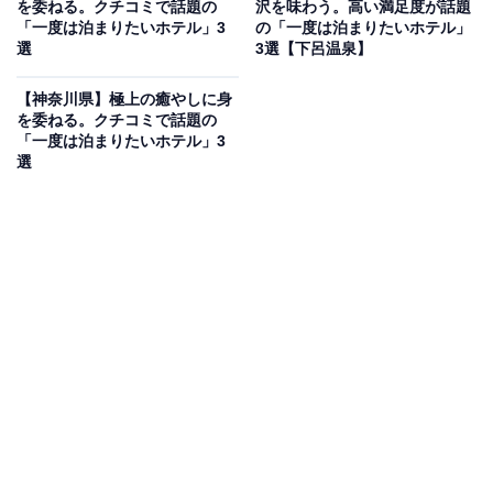
「鳴子温泉 源蔵の湯 鳴子観光ホテル」は、創業400年の
を委ねる。クチコミで話題の
沢を味わう。高い満足度が話題
「一度は泊まりたいホテル」3
の「一度は泊まりたいホテル」
歴史を持つ鳴子温泉を楽しめる宿。自慢の大浴場は、美
選
3選【下呂温泉】
肌の湯として名高い乳白色の硫黄泉です。食事は、仙台
牛をはじめ、宮城県産のお米「ひとめぼれ」や三陸産海
【神奈川県】極上の癒やしに身
を委ねる。クチコミで話題の
鮮のカルパッチョなど、地元の旬の味覚を活かした品々
「一度は泊まりたいホテル」3
を心ゆくまで楽しめます。
選
楽天トラベルでホテルを見る
アクセス