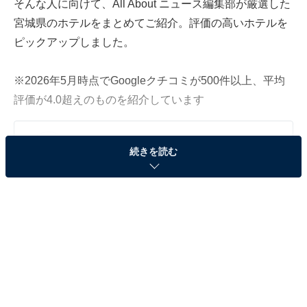
そんな人に向けて、All About ニュース編集部が厳選した
宮城県のホテルをまとめてご紹介。評価の高いホテルを
ピックアップしました。
※2026年5月時点でGoogleクチコミが500件以上、平均
評価が4.0超えのものを紹介しています
この記事の執筆者：
All About ニュース お買
続きを読む
いもの部
Amazonのセール商品から売れ筋ランキングまで、毎日のお買いも
のがもっと楽しく、もっとお得になる情報をお届け。編集部員によ
る独自レビューなど、ここでしか手に入らない情報も満載です。
...続きを読む
※本記事で紹介している商品の購入やサービスの利用により、売上の一部が
オールアバウトに還元されることがあります。
「鳴子温泉 源蔵の湯 鳴子観光ホテル」は乳白色の