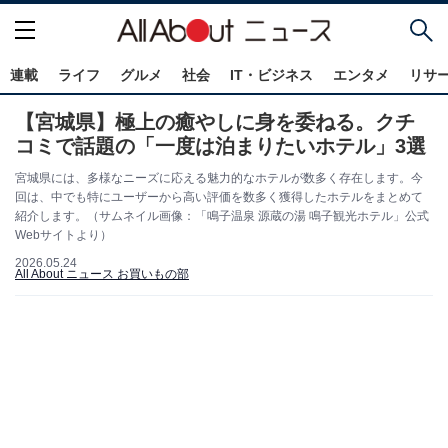
連載
ライフ
グルメ
社会
IT・ビジネス
エンタメ
リサ
【宮城県】極上の癒やしに身を委ねる。クチ
コミで話題の「一度は泊まりたいホテル」3選
宮城県には、多様なニーズに応える魅力的なホテルが数多く存在します。今
回は、中でも特にユーザーから高い評価を数多く獲得したホテルをまとめて
紹介します。（サムネイル画像：「鳴子温泉 源蔵の湯 鳴子観光ホテル」公式
Webサイトより）
2026.05.24
All About ニュース お買いもの部