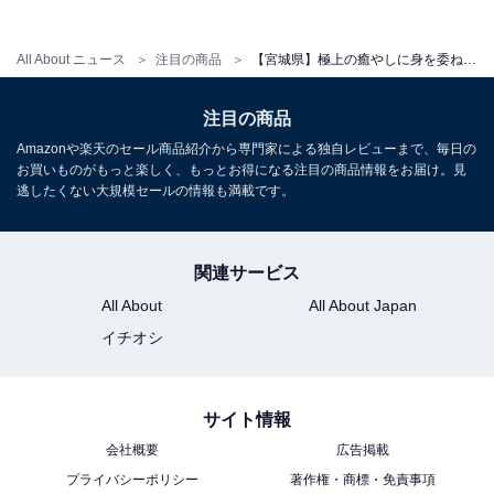
アクセス
All About ニュース
注目の商品
【宮城県】極上の癒やしに身を委ねる。クチコミで話題の「一度は泊まりたいホテル」3選
所在地：宮城県仙台市太白区秋保町湯元上原27
注目の商品
交通手段：JR仙台駅より無料シャトルバスで約40分（要
Amazonや楽天のセール商品紹介から専門家による独自レビューまで、毎日の
予約）／仙台南部道路 山田ICより約20分／東北自動車道
お買いものがもっと楽しく、もっとお得になる注目の商品情報をお届け。見
逃したくない大規模セールの情報も満載です。
仙台宮城ICより約15分
料金
関連サービス
大人1名（参考価格）：1万7800円
All About
All About Japan
※料金は公式Webサイト参考価格
イチオシ
※プラン・部屋により価格は変動します
チェックイン・チェックアウト
サイト情報
会社概要
広告掲載
チェックイン：15:00
プライバシーポリシー
著作権・商標・免責事項
チェックアウト：10:00