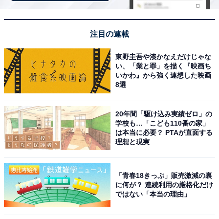
音楽が彩る癒しの宿
注目の連載
東野圭吾や湊かなえだけじゃな
い、「業と罪」を描く『映画ち
いかわ』から強く連想した映画
8選
20年間「駆け込み実績ゼロ」の
学校も…「こども110番の家」
は本当に必要？ PTAが直面する
理想と現実
「青春18きっぷ」販売激減の裏
に何が？ 連続利用の厳格化だけ
秋保温泉 篝火の湯 緑水亭（画像：「秋保温泉 篝火の湯 緑水亭」公式Web
ではない「本当の理由」
サイトより）
「秋保温泉 篝火の湯 緑水亭」は、秋保の山間に位置し、