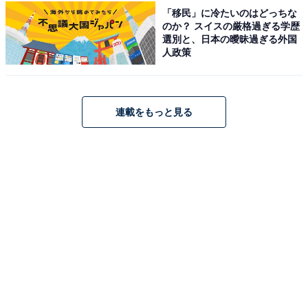
眺望と広大な庭園が自慢の宿です。宿の名を冠した「篝
「移民」に冷たいのはどっちな
のか？ スイスの厳格過ぎる学歴
火の湯」は夜になると篝火が灯り、幻想的な雰囲気の中
選別と、日本の曖昧過ぎる外国
で自家源泉を堪能できる露天風呂が人気です。食事は、
人政策
仙台牛ステーキや鮑の酒蒸しが味わえる「緑水御膳」な
ど、四季折々の食材を活かした「和食膳」を楽しめま
す。ロビーでの「ロビーコンサート」や季節の香り溢れ
連載をもっと見る
る「庭園」の散策など、五感で楽しむ非日常のひととき
を提供しています。
楽天トラベルでホテルを見る