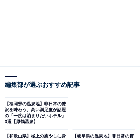
源泉と美食が魅力
編集部が選ぶおすすめ記事
【福岡県の温泉地】非日常の贅
沢を味わう。高い満足度が話題
の「一度は泊まりたいホテル」
3選【原鶴温泉】
鳴子温泉 源蔵の湯 鳴子観光ホテル（画像：「鳴子温泉 源蔵の湯 鳴子観光ホ
テル」公式Webサイトより）
【和歌山県】極上の癒やしに身
【岐阜県の温泉地】非日常の贅