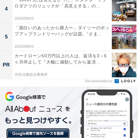
【宮城県の人気ホテル】「鳴子温泉 源蔵の湯
ロダクツのリュックが「高見えする」の...
鳴子観光ホテル」は乳白色の温泉と地元の味
4
覚を堪能できる宿
2026/08/03
「面白いのあったから購入〜」ダイソーのポッ
プアップランドリーバッグが話題。“さま...
5
2026/08/03
カードローン50万円以上の人は、返済を3～6
ヶ月停止して『大幅に減額してから返済...
PR
渋谷法務総合事務所
Recommended by
「秋保温泉 篝火の湯 緑水亭」は自家源泉と美食、