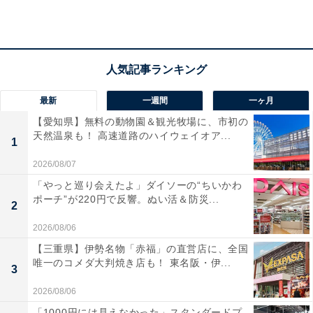
所在地：宮城県大崎市鳴子温泉字湯元41
交通手段：JR鳴子温泉駅から徒歩2分／東北自動車道 古
川ICから車で35分
料金
最新
一週間
一ヶ月
大人1名（参考価格）：1万8700円
【愛知県】無料の動物園＆観光牧場に、市初の
天然温泉も！ 高速道路のハイウェイオア...
※料金は公式Webサイト参考価格
1
※プラン・部屋により価格は変動します
2026/08/07
「やっと巡り会えたよ」ダイソーの“ちいかわ
チェックイン・チェックアウト
ポーチ”が220円で反響。ぬい活＆防災...
2
チェックイン：15:00
2026/08/06
チェックアウト：10:00
【三重県】伊勢名物「赤福」の直営店に、全国
※プランにより時間が異なる可能性があります
唯一のコメダ大判焼き店も！ 東名阪・伊...
3
あわせて読みたい
2026/08/06
「1000円には見えなかった」スタンダードプ