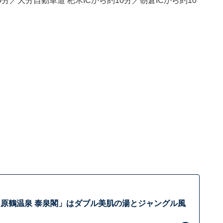
分／大分自動車道 杷木ICから約10分／朝倉ICから約10
原鶴温泉 泰泉閣」はダブル美肌の湯とジャングル風