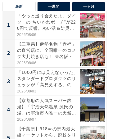
最新
一週間
一ヶ月
「やっと巡り会えたよ」ダイ
【兵庫
ソーの“ちいかわポーチ”が22
ーメン
1
1
0円で反響。ぬい活＆防災...
再現した
道...
2026/08/06
2026/08/0
【三重県】伊勢名物「赤福」
【三重
の直営店に、全国唯一のコメ
の直営
2
2
ダ大判焼き店も！ 東名阪・
ダ大判焼
伊...
伊...
2026/08/06
2026/08/0
「1000円には見えなかった」
【千葉県
スタンダードプロダクツのリ
級マー
3
3
ュックが「高見えする」の...
ノベし
ー...
2026/08/03
2026/08/0
【京都府の人気スーパー銭
ステラ
湯】「宇治天然温泉 源氏の
詰め放題
4
4
湯」は宇治市内唯一の天然温
00円で「
泉と...
2026/08/07
2026/08/0
【千葉県】918㎡の県内最大
立山連
級マーケットから、廃校をリ
風呂に、
5
5