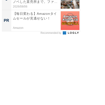
ノベした直売所まで。ファ
層水風
ー...
帰...
2026/08/06
2026/08/0
【毎日変わる】Amazonタイ
【見城徹
ムセールが見逃せない！
も変わ
PR
PR
Amazon
FINCHI o
Recommended by