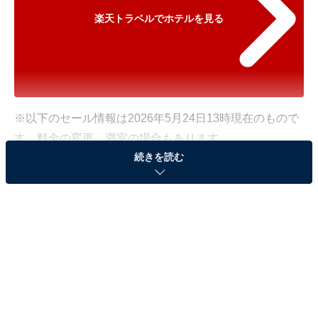
楽天トラベルでホテルを見る
※以下のセール情報は2026年5月24日13時現在のもので
す。料金の変更、満室の場合もあります。
続きを読む
※本記事で紹介している商品の購入やサービスの利用により、売上の一部が
オールアバウトに還元されることがあります。
「有馬 瑞宝園」が最大25％オフ！