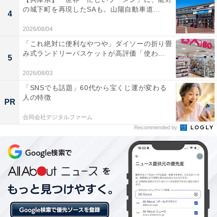
楽天トラベルでは、6月1日9時59分まで「アーリーサマ
の城下町を再現したSAも。山陽自動車道...
4
ーフェア」を開催中。人気の宿やホテルを対象に、宿泊
2026/08/04
予約で使えるお得な割引クーポンを配布しています。
「これ絶対に便利なやつや」ダイソーの折り畳
み式ランドリーバスケットが高評価「使わ...
5
クーポンは国内宿泊のほか、遊び・体験や楽パックな
ど、さまざまな旅行商品で利用可能。エントリーをして
2026/08/03
対象サービスを利用することで最大5000ポイントが当た
「SNSでも話題」60代から宝くじ運が変わる
人の特徴
るキャンペーンも開催しています。賢く旅の計画を立て
PR
て、お得に旅行を楽しみましょう。
合同会社デジタルファーム
Recommended by
楽天トラベルでキャンペーンにエントリーする
※掲載されている情報は記事公開時のものです。あらか