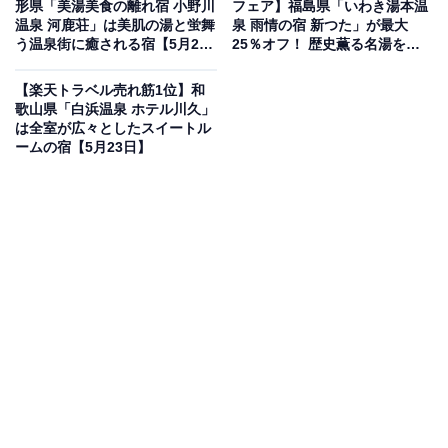
形県「美湯美食の離れ宿 小野川
フェア】福島県「いわき湯本温
温泉 河鹿荘」は美肌の湯と蛍舞
泉 雨情の宿 新つた」が最大
う温泉街に癒される宿【5月23
25％オフ！ 歴史薫る名湯を心
日】
ゆくまで堪能できる宿【5月23
日】
【楽天トラベル売れ筋1位】和
この宿泊施設のおすすめポイントは？
歌山県「白浜温泉 ホテル川久」
は全室が広々としたスイートル
有馬温泉にある「有馬 瑞宝園」は、自然を眺めながら贅
ームの宿【5月23日】
沢な時間を過ごせる宿。広々とした大浴場では珍しい有
馬の「銀泉（ラジウム泉源）」を満喫でき、打たせ湯や
ジャグジー、サウナなどで飽きることなく温泉を堪能で
きます。夕食には旬の食材を生かした創作会席料理のほ
か、時期を問わず年中味わえる人気の神戸牛が登場する
のも魅力です。
宿泊者からは「食事は夕食、朝食ともに美味しく量も十
分でした」「ご飯も美味しかったし温泉も気持ちよかっ
たです。」という声があがっています。珍しい銀泉を多