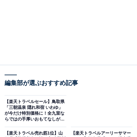
有馬 瑞宝園（画像出典：楽天トラベル）
「有馬 瑞宝園」は現在特別価格で予約可能です。
編集部が選ぶおすすめ記事
【楽天トラベルセール】鳥取県
「三朝温泉 隠れ和宿 いわゆ」
が今だけ特別価格に！全九室な
らではの手厚いおもてなしが魅
楽天トラベルでホテルを見る
力の宿【5月24日】
【楽天トラベル売れ筋1位】山
【楽天トラベルアーリーサマー