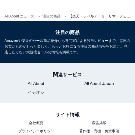
All About ニュース
注目の商品
【楽天トラベルアーリーサマーフェア】兵庫県「有馬 瑞宝園」が今だけ特別価格に！ 自然を眺めながら贅沢な時間を過ごせる宿【5月24日】
注目の商品
Amazonや楽天のセール商品紹介から専門家による独自レビューまで、毎日の
お買いものがもっと楽しく、もっとお得になる注目の商品情報をお届け。見
逃したくない大規模セールの情報も満載です。
関連サービス
All About
All About Japan
イチオシ
サイト情報
会社概要
広告掲載
プライバシーポリシー
著作権・商標・免責事項