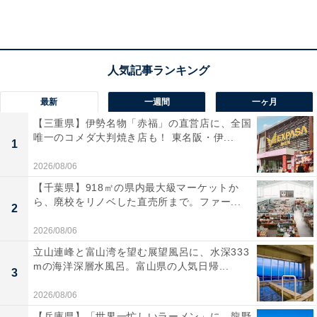
彩なお風呂で楽しみたい人や、美味しい神戸牛を味わい
たい人におすすめの宿です。
最新
一週間
一ヶ月
【三重県】伊勢名物「赤福」の直営店に、全国
唯一のコメダ大判焼き店も！ 東名阪・伊...
1
2026/08/06
【千葉県】918㎡の県内最大級マーケットか
ら、廃校をリノベした直売所まで。ファー...
2
2026/08/06
立山連峰と富山湾を望む展望風呂に、水深333
mの海洋深層水風呂。富山県の人気日帰...
3
楽天トラベルの「アーリーサマーフェア」とは？
2026/08/06
【兵庫県】「世界一忙しいラーメン」に、龍野