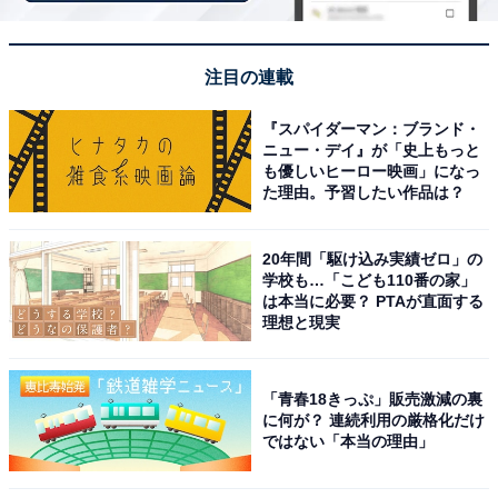
じめご了承ください。また、記事中の宿泊プランを予約
すると、売上の一部がオールアバウトに還元されること
があります。
注目の連載
『スパイダーマン：ブランド・
この記事の執筆者：
All About ニュース お買
ニュー・デイ』が「史上もっと
いもの部
も優しいヒーロー映画」になっ
た理由。予習したい作品は？
Amazonのセール商品から売れ筋ランキングまで、毎日のお買いも
のがもっと楽しく、もっとお得になる情報をお届け。編集部員によ
20年間「駆け込み実績ゼロ」の
る独自レビューなど、ここでしか手に入らない情報も満載です。
...続きを読む
学校も…「こども110番の家」
は本当に必要？ PTAが直面する
理想と現実
こちらもおすすめ
【楽天トラベル売れ筋1位】三重県「赤目温泉
「青春18きっぷ」販売激減の裏
山の湯 湯元赤目 山水園」が選ばれる理由
に何が？ 連続利用の厳格化だけ
ではない「本当の理由」