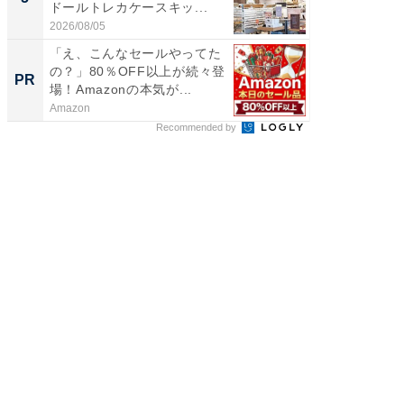
ドールトレカケースキッ...
層水風
帰...
2026/08/05
2026/08/0
「え、こんなセールやってた
全国の
の？」80％OFF以上が続々登
付きの
PR
PR
場！Amazonの本気が...
Amazon
COCO VIL
Recommended by