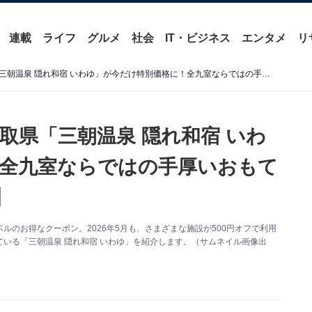
連載
ライフ
グルメ
社会
IT・ビジネス
エンタメ
リ
【楽天トラベルセール】鳥取県「三朝温泉 隠れ和宿 いわゆ」が今だけ特別価格に！全九室ならではの手厚いおもてなしが魅力の宿【5月24日】
取県「三朝温泉 隠れ和宿 いわ
全九室ならではの手厚いおもて
】
のお得なクーポン。2026年5月も、さまざまな施設が500円オフで利用
いる「三朝温泉 隠れ和宿 いわゆ」を紹介します。（サムネイル画像出