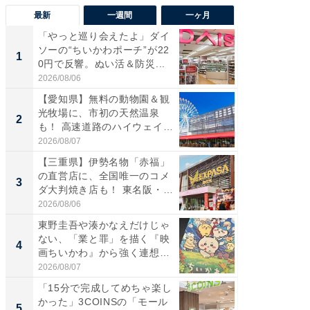
最新
一週間
一ヶ月
「やっと巡り会えたよ」ダイ
【兵庫
ソーの“ちいかわポーチ”が22
ーメン
1
1
0円で反響。ぬい活＆防災...
再現した
道...
2026/08/06
2026/08/0
【愛知県】無料の動物園＆観
【三重
光牧場に、市初の天然温泉
の直営
2
2
も！ 高速道路のハイウェイオ
ダ大判焼
ア...
伊...
2026/08/07
2026/08/0
【三重県】伊勢名物「赤福」
【千葉県
の直営店に、全国唯一のコメ
級マー
3
3
ダ大判焼き店も！ 東名阪・
ノベし
伊...
ー...
2026/08/06
2026/08/0
東野圭吾や湊かなえだけじゃ
ステラ
ない、「業と罪」を描く『映
詰め放題
4
4
画ちいかわ』から強く連想し
00円で「
た...
2026/08/07
2026/08/0
「15分で完成してめちゃ楽し
立山連
かった」3COINSの「モール
風呂に、
5
5