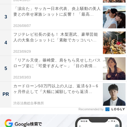
2024/10/17
「涙出た」サッカー日本代表、炎上騒動の美人
妻との幸せ家族ショットに反響！ 「最高...
3
2026/08/07
フジテレビ社長の姿も！ 木梨憲武、豪華芸能
人の大集合ショットに「素敵でカッコいい...
4
2023/09/29
「リアル天使」篠崎愛、肩をちら見せしたバス
ローブ姿に「可愛すぎんぞ～」「目の表情...
5
2023/03/03
カードローン50万円以上の人は、返済を3～6
ヶ月停止して『大幅に減額してから返済...
PR
渋谷法務総合事務所
Recommended by