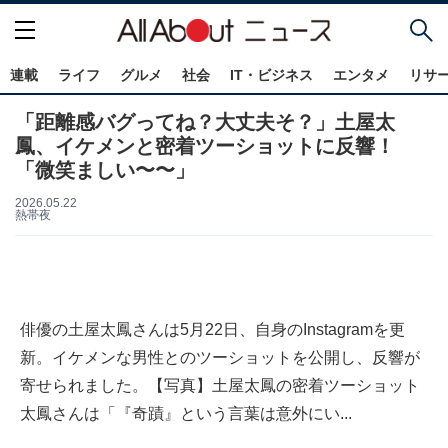
連載
ライフ
グルメ
社会
IT・ビジネス
エンタメ
リサ
「距離感バグってね？大丈夫そ？」土屋太
鳳、イケメンと密着ツーショットに反響！
「微笑ましい〜〜」
2026.05.22
熱帯夜
俳優の土屋太鳳さんは5月22日、自身のInstagramを更
新。イケメンな男性とのツーショットを公開し、反響が
寄せられました。【写真】土屋太鳳の密着ツーショット
太鳳さんは「『奇蹟』という言葉は意外にい...