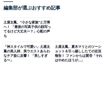
編集部が選ぶおすすめ記事
土屋太鳳、“小さな家族”と万博
へ！ 「最後の写真子供の顔写っ
てるけど大丈夫ー？」心配の声
も
「神スタイルで可愛い」土屋太
土屋太鳳、夏木マリとのツーシ
鳳の美人姉、美ウエストあらわ
ョット＆引っ越ししたての近況
なチア姿に反響！ 「美しすぎ
報告！ ファンからは賛否「それ
る〜」
はやめたほうが...」