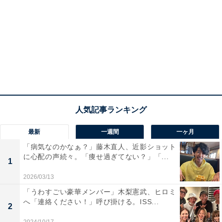
最新
一週間
一ヶ月
「病気なのかなぁ？」藤木直人、近影ショット
に心配の声続々。「痩せ過ぎてない？」「...
1
2026/03/13
「うわすごい豪華メンバー」木梨憲武、ヒロミ
へ「連絡ください！」呼び掛ける。ISS...
2