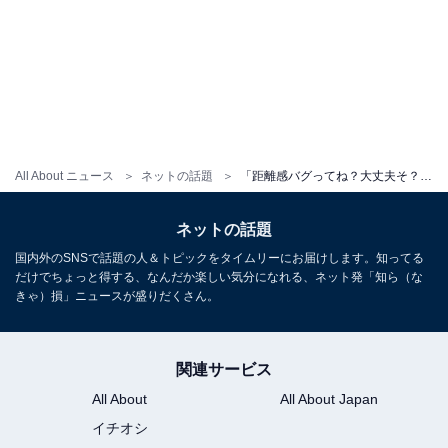
All About ニュース
ネットの話題
「距離感バグってね？大丈夫そ？」土屋太鳳、イケメンと密着ツーショットに反響！ 「微笑ましい〜〜」
ネットの話題
国内外のSNSで話題の人＆トピックをタイムリーにお届けします。知ってる
だけでちょっと得する、なんだか楽しい気分になれる、ネット発「知ら（な
きゃ）損」ニュースが盛りだくさん。
関連サービス
All About
All About Japan
イチオシ