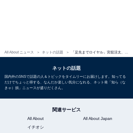
All About ニュース
ネットの話題
「足先までロイヤル」宮舘涼太、カンヌでの赤ジャケットファッションを披露！ 「完璧すぎるコーディネート」
ネットの話題
国内外のSNSで話題の人＆トピックをタイムリーにお届けします。知ってる
だけでちょっと得する、なんだか楽しい気分になれる、ネット発「知ら（な
きゃ）損」ニュースが盛りだくさん。
関連サービス
All About
All About Japan
イチオシ