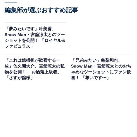
編集部が選ぶおすすめ記事
「夢みたいです」叶美香、
Snow Man・宮舘涼太とのツー
ショットを公開！ 「ロイヤル＆
ファビュラス」
「これは舘様担が歓喜する一
「兄弟みたい」亀梨和也、
枚」佐久間大介、宮舘涼太の私
Snow Man・宮舘涼太とのおち
物を公開！ 「お洒落上級者」
ゃめなツーショットにファン歓
「さすが舘様」
喜！ 「尊いです〜」