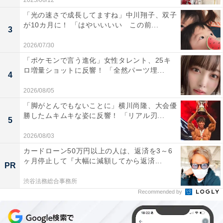
2025/06/12
「光の速さで成長してますね」中川翔子、双子
が10カ月に！ 「はやいいいい この前...
3
2026/07/30
「ポケモンで言う進化」女性タレント、25キ
ロ増量ショットに反響！ 「全然パーツ埋...
4
2026/08/05
「脚がとんでもないことに」横川尚隆、大会優
勝したムキムキな姿に反響！ 「リアル刃...
5
2026/08/03
カードローン50万円以上の人は、返済を3～6
ヶ月停止して『大幅に減額してから返済...
PR
渋谷法務総合事務所
Recommended by