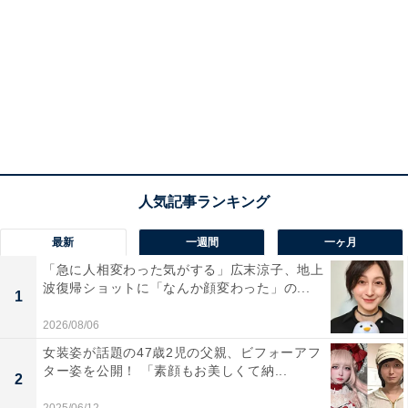
最新
一週間
一ヶ月
「急に人相変わった気がする」広末涼子、地上
波復帰ショットに「なんか顔変わった」の...
1
2026/08/06
女装姿が話題の47歳2児の父親、ビフォーアフ
ター姿を公開！ 「素顔もお美しくて納...
2