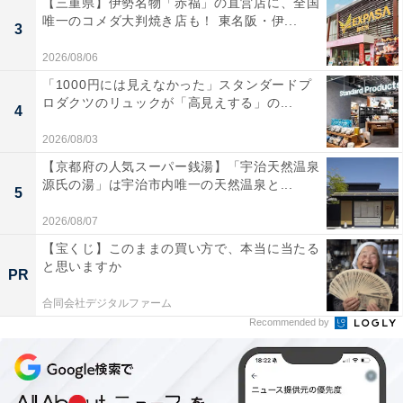
【三重県】伊勢名物「赤福」の直営店に、全国
唯一のコメダ大判焼き店も！ 東名阪・伊...
3
2026/08/06
「1000円には見えなかった」スタンダードプ
ロダクツのリュックが「高見えする」の...
4
2026/08/03
【京都府の人気スーパー銭湯】「宇治天然温泉
源氏の湯」は宇治市内唯一の天然温泉と...
5
2026/08/07
【宝くじ】このままの買い方で、本当に当たる
と思いますか
PR
合同会社デジタルファーム
Recommended by