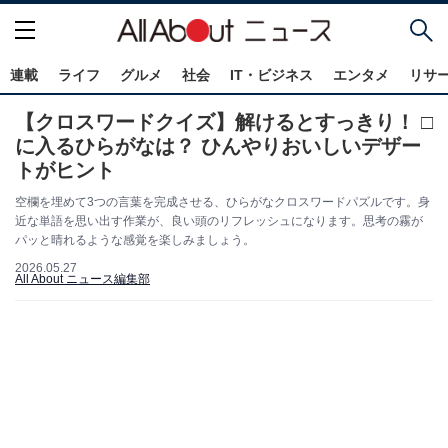
連載
ライフ
グルメ
社会
IT・ビジネス
エンタメ
リサ
【クロスワードクイズ】解けるとすっきり！ □
に入るひらがなは？ ひんやりおいしいデザー
トがヒント
空欄を埋めて3つの言葉を完成させる、ひらがなクロスワードパズルです。身
近な単語を思い出す作業が、良い頭のリフレッシュになります。思考の霧が
パッと晴れるような感覚を楽しみましょう。
2026.05.27
All About ニュース編集部