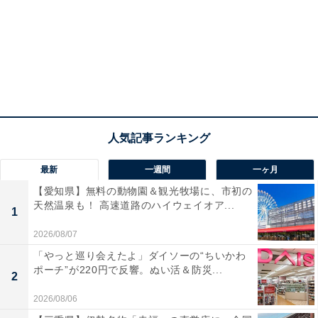
最新
一週間
一ヶ月
【愛知県】無料の動物園＆観光牧場に、市初の
天然温泉も！ 高速道路のハイウェイオア...
1
2026/08/07
「やっと巡り会えたよ」ダイソーの“ちいかわ
ポーチ”が220円で反響。ぬい活＆防災...
2
2026/08/06