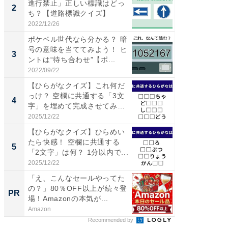
進行禁止」正しい標識はどっ
の直営
2
2
ち？【道路標識クイズ】
ダ大判焼
伊...
2022/12/26
2026/08/0
ポケベル世代なら分かる？ 暗
【千葉県
号の意味を当ててみよう！ ヒ
級マー
3
3
ントは“待ち合わせ”【ポ...
ノベし
ー...
2022/09/22
2026/08/0
【ひらがなクイズ】これ何だ
ステラ
っけ？ 空欄に共通する「3文
詰め放題
4
4
字」を埋めて完成させてみ
00円で「
よ...
2025/12/22
2026/08/0
【ひらがなクイズ】ひらめい
立山連
たら快感！ 空欄に共通する
風呂に、
5
5
「2文字」は何？ 1分以内で...
層水風
帰...
2025/12/22
2026/08/0
「え、こんなセールやってた
Amaz
の？」80％OFF以上が続々登
0%OF
PR
PR
場！Amazonの本気が...
Amazon
Amazon
Recommended by