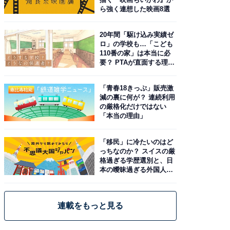
ら強く連想した映画8選
20年間「駆け込み実績ゼ
ロ」の学校も…「こども
110番の家」は本当に必
要？ PTAが直面する理想
と現実
「青春18きっぷ」販売激
減の裏に何が？ 連続利用
の厳格化だけではない
「本当の理由」
「移民」に冷たいのはど
っちなのか？ スイスの厳
格過ぎる学歴選別と、日
本の曖昧過ぎる外国人政
策
連載をもっと見る