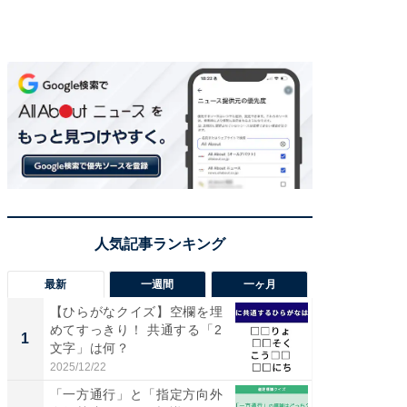
最新
一週間
一ヶ月
【ひらがなクイズ】空欄を埋
【兵庫
めてすっきり！ 共通する「2
ーメン
1
1
文字」は何？
再現した
道...
2025/12/22
2026/08/0
「一方通行」と「指定方向外
【三重