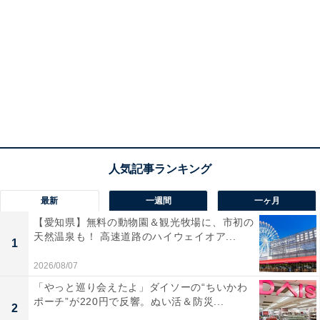
最新
一週間
一ヶ月
【愛知県】無料の動物園＆観光牧場に、市初の
天然温泉も！ 高速道路のハイウェイオア...
1
2026/08/07
「やっと巡り会えたよ」ダイソーの“ちいかわ
ポーチ”が220円で反響。ぬい活＆防災...
2