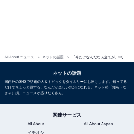
All About ニュース
ネットの話題
「今だけなんだなぁ全てが」中川翔子、双子の最新ショット公開「大きくなったね〜」「愛らしい」
ネットの話題
国内外のSNSで話題の人＆トピックをタイムリーにお届けします。知ってる
だけでちょっと得する、なんだか楽しい気分になれる、ネット発「知ら（な
きゃ）損」ニュースが盛りだくさん。
関連サービス
All About
All About Japan
イチオシ