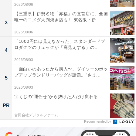
2026/08/06
【三重県】伊勢名物「赤福」の直営店に、全国
唯一のコメダ大判焼き店も！ 東名阪・伊...
3
2026/08/06
「1000円には見えなかった」スタンダードプ
ロダクツのリュックが「高見えする」の...
4
2026/08/03
「面白いのあったから購入〜」ダイソーのポッ
プアップランドリーバッグが話題。“さま...
5
2026/08/03
宝くじの“運任せ”から抜けた人だけ変わる
PR
合同会社デジタルファーム
Recommended by