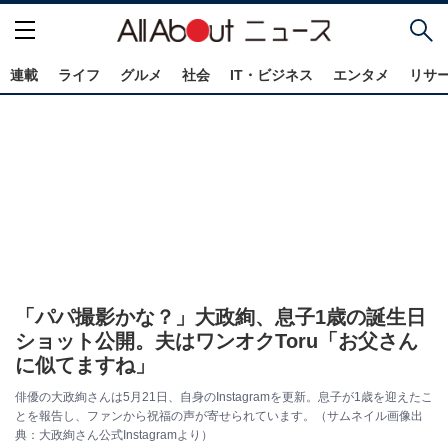
連載
ライフ
グルメ
社会
IT・ビジネス
エンタメ
リサ
「パパ撮影かな？」大政絢、息子1歳の誕生日
ショット公開。夫はワンオクToru「お父さん
に似てますね」
俳優の大政絢さんは5月21日、自身のInstagramを更新。息子が1歳を迎えたこ
とを報告し、ファンから祝福の声が寄せられています。（サムネイル画像出
典：大政絢さん公式Instagramより）