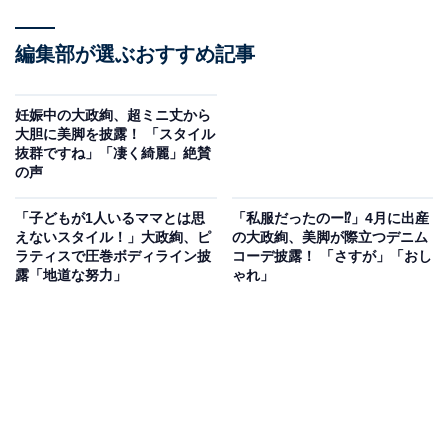
編集部が選ぶおすすめ記事
妊娠中の大政絢、超ミニ丈から
大胆に美脚を披露！ 「スタイル
抜群ですね」「凄く綺麗」絶賛
の声
「子どもが1人いるママとは思
「私服だったのー⁉」4月に出産
えないスタイル！」大政絢、ピ
の大政絢、美脚が際立つデニム
ラティスで圧巻ボディライン披
コーデ披露！ 「さすが」「おし
露「地道な努力」
ゃれ」