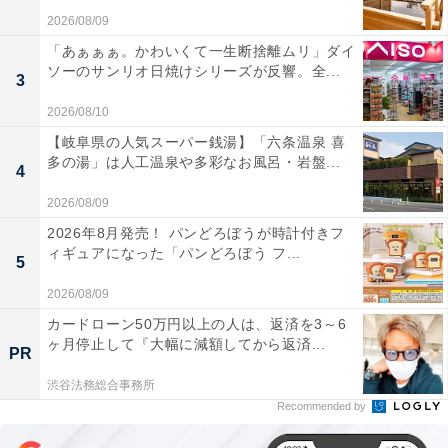
2026/08/09
「あぁぁぁ。かわいくて一生断捨離ムリ」ダイ
ソーのサンリオ日焼けシリーズが反響。全...
3
2026/08/10
【岐阜県の人気スーパー銭湯】「六条温泉 喜
多の湯」は人工温泉や多彩なお風呂・岩盤...
4
2026/08/09
2026年8月発売！ パンどろぼうが時計付きフ
ィギュアになった「パンどろぼう フ...
5
2026/08/09
カードローン50万円以上の人は、返済を3～6
ヶ月停止して『大幅に減額してから返済...
PR
渋谷法務総合事務所
Recommended by