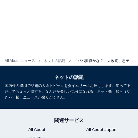
All About ニュース
ネットの話題
「パパ撮影かな？」大政絢、息子1歳の誕生日ショット公開。夫はワンオクToru「お父さんに似てますね」
ネットの話題
国内外のSNSで話題の人＆トピックをタイムリーにお届けします。知ってる
だけでちょっと得する、なんだか楽しい気分になれる、ネット発「知ら（な
きゃ）損」ニュースが盛りだくさん。
関連サービス
All About
All About Japan