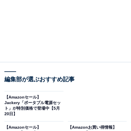
※以下のセール情報は5月22日20時現在のものです。値
段の変更、売り切れの場合もあります。
※本記事で紹介している商品の購入やサービスの利用により、売上の一部が
オールアバウトに還元されることがあります。
ソニーの「サウンドバー」が限定価格に！ 19％オ
フで登場
編集部が選ぶおすすめ記事
【Amazonセール】
Jackery「ポータブル電源セッ
ト」が特別価格で登場中【5月
20日】
【Amazonセール】
【Amazonお買い得情報】