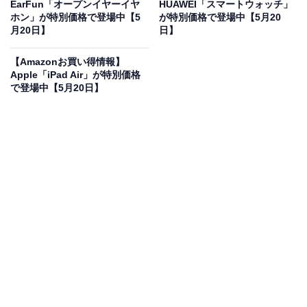
EarFun「オープンイヤーイヤ
HUAWEI「スマートウォッチ」
ソニー サウンドバー HT-A7100 BRAVIA Theatre Bar 7
ホン」が特別価格で登場中【5
が特別価格で登場中【5月20
月20日】
日】
Amazonで見る
【Amazonお買い得情報】
Apple「iPad Air」が特別価格
ソニーのサウンドバー「HT-A7100」は現在19％オフの
で登場中【5月20日】
特別価格・税込8万9098円で販売中です。
この商品のおすすめポイントは？
11基のスピーカーユニットを搭載
し、1台で圧倒的な立
体音響空間を創り出すサウンドバーです。独自の立体音
響技術により、映画館のように包み込まれる臨場感を自
宅で体感できます。最新のBRAVIAと連携すれば
セリフ
がよりクリアに聞こえる
など、リビングが極上のシアタ
ーへ生まれ変わるのが魅力ですね。
ソニーのサウンドバー「HT-A7100」の口コミは？