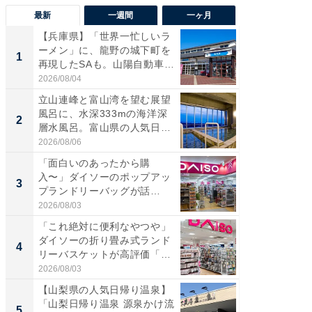
最新
一週間
一ヶ月
【兵庫県】「世界一忙しいラ
【兵庫
ーメン」に、龍野の城下町を
ーメン
1
1
再現したSAも。山陽自動車
再現した
道...
道...
2026/08/04
2026/08/0
立山連峰と富山湾を望む展望
【三重
風呂に、水深333mの海洋深
「鈴鹿天
2
2
層水風呂。富山県の人気日
は100
帰...
2026/08/06
2026/08/0
「面白いのあったから購
ステラ
入〜」ダイソーのポップアッ
詰め放題
3
3
プランドリーバッグが話
00円で「
題。“さま...
2026/08/03
2026/08/0
「これ絶対に便利なやつや」
「ミニオ
ダイソーの折り畳み式ランド
ッグ！ 
4
4
リーバスケットが高評価「使
ど、夏限
わ...
2026/08/03
2026/08/0
【山梨県の人気日帰り温泉】
【埼玉
「山梨日帰り温泉 源泉かけ流
「行田天
5
5