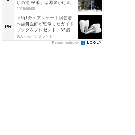
しの湯 桜湯」は源泉かけ流...
は和の
が...
2026/08/05
2026/08/0
＜約1分＞アンケート回答者
シェア別荘
へ歯科医師が監修したガイド
wners
PR
PR
ブックをプレゼント。65歳
以...
あんしんインプラント
COCO VIL
Recommended by