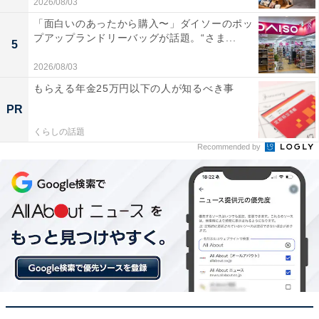
2026/08/03
グや長距離ランニングの強力なパートナーになります！
「面白いのあったから購入〜」ダイソーのポッ
プアップランドリーバッグが話題。“さま...
5
ゼンハイザー「SPORT True Wireless」の口コミ
2026/08/03
は？
もらえる年金25万円以下の人が知るべき事
ゼンハイザー「SPORT True Wireless」には以下のよう
PR
な口コミが寄せられています。
くらしの話題
Recommended by
スポーツ用ということで期待半分でしたが、音を聴
いて驚きました。有線イヤホンに迫る解像度で、運
動中も音楽をしっかり楽しめます
フィン（イヤーウィング）の形が絶妙で、激しく動
いても全くズレません。イヤーチップの選択で「外
の音を聴くか、没入するか」を選べるのが本当に画