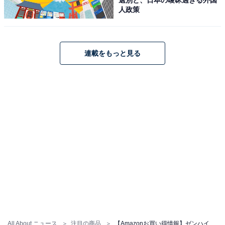
人政策
連載をもっと見る
【今日チェックしたい】ゼンハイザーの人気商品5
選
ゼンハイザー「MOMENTUM True Wireless 3」
All About ニュース
注目の商品
【Amazonお買い得情報】ゼンハイザー「ワイヤレスイヤホン」が特別価格で登場中【5月14日】