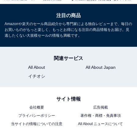
注目の商品
Amazonや楽天のセール商品紹介から専門家による独自レビューまで、毎日の
お買いものがもっと楽しく、もっとお得になる注目の商品情報をお届け。見
逃したくない大規模セールの情報も満載です。
【Amazon.co.jp限定】ゼンハイザー (Sennheiser) ワイ
関連サービス
ヤレスイヤホン MOMENTUM True Wireless 3 【バッテ
リー強化版】 グラファイト高性能 シングルダイナミック
All About
All About Japan
ドライバー 低遅延 aptX Adaptive マルチポイント ノイキ
イチオシ
ャン 外音取込 途切れにくい Qi充電 通話 【国内正規品】
MTW3 Graphite
Amazonで見る
サイト情報
会社概要
広告掲載
プライバシーポリシー
著作権・商標・免責事項
ゼンハイザー「IE 100 PRO CLEAR」
当サイトの情報についての注意
All About ニュースについて