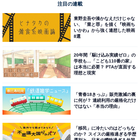
期的です
注目の連載
東野圭吾や湊かなえだけじゃな
い、「業と罪」を描く『映画ち
いかわ』から強く連想した映画
汗をかいても平気なタフさと、Bluetoothの接続の安
8選
定感が素晴らしい。ゼンハイザーの音が外でも楽し
めるのは贅沢です
20年間「駆け込み実績ゼロ」の
学校も…「こども110番の家」
は本当に必要？ PTAが直面する
ジムやランニング中でも高音質な音楽を楽しみたい人
理想と現実
や、装着の安定性と防水性能を重視しつつ「ゼンハイザ
ーサウンド」を諦めたくない人に、間違いなくおすすめ
「青春18きっぷ」販売激減の裏
の商品です。
に何が？ 連続利用の厳格化だけ
ではない「本当の理由」
あわせて読みたい
【Amazonお買い得情報】パナソニック「シ
「移民」に冷たいのはどっちな
ェーバー」が特別価格で登場中【5月12日】
のか？ スイスの厳格過ぎる学歴
選別と、日本の曖昧過ぎる外国