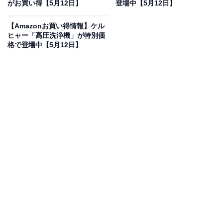
がお買い得【5月12日】
登場中【5月12日】
格に！ 46％オフで登場
【Amazonお買い得情報】ケル
ヒャー「高圧洗浄機」が特別価
格で登場中【5月12日】
ゼンハイザー(Sennheiser) ワイヤレスイヤホン
bluetooth SPORT True Wireless ブラック 自社開発高性
能ダイナミックドライバー IP54 防塵 防滴 装着感 遮音性
アダプタブルアコースティック 27時間再生 途切れにくい
Bluetooth 5.2対応+Class1 aptX 【国内正規品】
Amazonで見る
ゼンハイザーのワイヤレスイヤホン「SPORT True
Wireless」は現在46％オフの特別価格・税込1万1499円