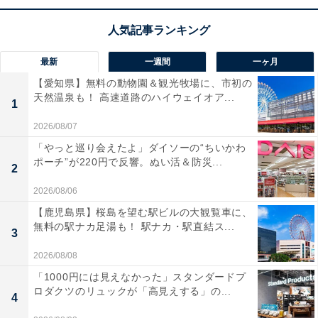
販売中です。
この商品のおすすめポイントは？
最新
一週間
一ヶ月
アスリートやアクティブなユーザーのために開発した
ス
【愛知県】無料の動物園＆観光牧場に、市初の
ポーツ向け完全ワイヤレスイヤホン
です。自社開発の
天然温泉も！ 高速道路のハイウェイオア...
1
7mmダイナミックドライバーを搭載し、深く豊かな低音
2026/08/07
と、ゼンハイザーらしい繊細な高域を両立。まさに「走
「やっと巡り会えたよ」ダイソーの“ちいかわ
りながら最高の音に浸れる」一台です。
ポーチ”が220円で反響。ぬい活＆防災...
2
2026/08/06
最大の特徴は、独自の
「アダプタブルアコースティッ
【鹿児島県】桜島を望む駅ビルの大観覧車に、
ク」機能
。周囲の音を取り込んで安全に走りたい時のた
無料の駅ナカ足湯も！ 駅ナカ・駅直結ス...
3
めのオープン型イヤーアダプターと、音楽に集中したい
時のための密閉型イヤーアダプターの2種類を付け替え
2026/08/08
できるほか、アプリで音質を最適化できます。IP54の防
「1000円には見えなかった」スタンダードプ
ロダクツのリュックが「高見えする」の...
塵・防滴性能を備え、イヤホン単体で9時間、ケース込
4
みで最大27時間の再生が可能なため、過酷なトレーニン