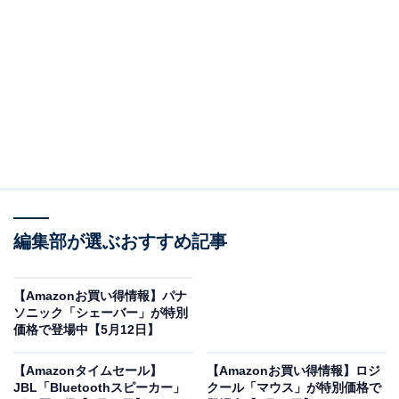
※以下のセール情報は5月14日15時30分現在のもので
す。値段の変更、売り切れの場合もあります。
この記事の執筆者：
All About ニュース お買
いもの部
編集部が選ぶおすすめ記事
Amazonのセール商品から売れ筋ランキングまで、毎日のお買いも
のがもっと楽しく、もっとお得になる情報をお届け。編集部員によ
【Amazonお買い得情報】パナ
る独自レビューなど、ここでしか手に入らない情報も満載です。
...続きを読む
ソニック「シェーバー」が特別
価格で登場中【5月12日】
※本記事で紹介している商品の購入やサービスの利用により、売上の一部が
オールアバウトに還元されることがあります。
【Amazonタイムセール】
【Amazonお買い得情報】ロジ
JBL「Bluetoothスピーカー」
クール「マウス」が特別価格で
ゼンハイザーの「ワイヤレスイヤホン」が限定価