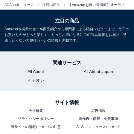
All About ニュース
注目の商品
【Amazonお買い得情報】オーディオテクニカ「ワイヤレスイヤホン」が特別価格で登場中【5月16日】
オーディオテクニカ「ATH-TWX9MK2 BK(E)」
注目の商品
Amazonや楽天のセール商品紹介から専門家による独自レビューまで、毎日の
お買いものがもっと楽しく、もっとお得になる注目の商品情報をお届け。見
逃したくない大規模セールの情報も満載です。
関連サービス
All About
All About Japan
オーディオテクニカ ATH-TWX9MK2 BK(E) ノイズキャン
イチオシ
セリング ワイヤレスイヤホン Bluetooth 完全ワイヤレス
マイク付 最大約18.5時間再生 ワイヤレス充電対応 マルチ
ポイント 深紫外線除菌システム 通話品質強化 低遅延モー
ド IPX4 防滴性能 aptX adaptive AAC ブラック オリジナ
サイト情報
ルステッカー付き
会社概要
広告掲載
Amazonで見る
プライバシーポリシー
著作権・商標・免責事項
当サイトの情報についての注意
All About ニュースについて