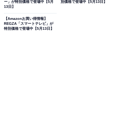
ー」が特別価格で登場中【5月
別価格で登場中【5月13日】
オーディオテクニカの「ワイヤレスイヤホン」が
13日】
限定価格に！ 9％オフで登場
【Amazonお買い得情報】
REGZA「スマートテレビ」が
特別価格で登場中【5月13日】
オーディオテクニカ ATH-CKS30TW+(E) ワイヤレスイヤ
ホン bluetooth ノイズキャンセリング 重低音 最大約20時
間再生 IP55 防水防塵 マルチポイント対応 小型軽量 アプ
リ対応 ヒアスルー 低遅延モード 置き忘れアラート BK ブ
ラック
Amazonで見る
オーディオテクニカのワイヤレスイヤホン「ATH-