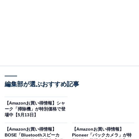
※以下のセール情報は5月16日20時現在のものです。値
段の変更、売り切れの場合もあります。
この記事の執筆者：
All About ニュース お買
編集部が選ぶおすすめ記事
いもの部
Amazonのセール商品から売れ筋ランキングまで、毎日のお買いも
【Amazonお買い得情報】シャ
のがもっと楽しく、もっとお得になる情報をお届け。編集部員によ
ーク「掃除機」が特別価格で登
る独自レビューなど、ここでしか手に入らない情報も満載です。
...続きを読む
場中【5月13日】
※本記事で紹介している商品の購入やサービスの利用により、売上の一部が
【Amazonお買い得情報】
【Amazonお買い得情報】
オールアバウトに還元されることがあります。
BOSE「Bluetoothスピーカ
Pioneer「バックカメラ」が特