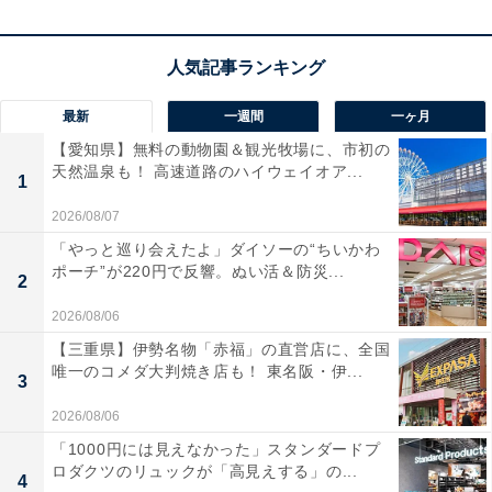
CKS30TW+(E)」は現在9％オフの特別価格・税込1万
2700円販売中です。
この商品のおすすめポイントは？
最新
一週間
一ヶ月
オーディオテクニカのSOLID BASSシリーズから、迫力
【愛知県】無料の動物園＆観光牧場に、市初の
の重低音を凝縮したモデルが登場。直径9mmの専用ドラ
天然温泉も！ 高速道路のハイウェイオア...
1
イバーが、深くキレのあるサウンドを届けます。ノイズ
2026/08/07
キャンセリング機能で自分だけの空間に没入できるほ
「やっと巡り会えたよ」ダイソーの“ちいかわ
か、2台の機器に同時接続できるマルチポイント対応も
ポーチ”が220円で反響。ぬい活＆防災...
2
便利。最大約20時間の再生が可能で、IP55の防水・防塵
2026/08/06
性能により、スポーツや屋外でも気兼ねなく使えます。
【三重県】伊勢名物「赤福」の直営店に、全国
置き忘れ防止アラートなど、日常に寄り添う機能も充実
唯一のコメダ大判焼き店も！ 東名阪・伊...
3
していますね。
2026/08/06
ユーザーからは「低音の響きが抜群で気持ちいい」「コ
「1000円には見えなかった」スタンダードプ
ロダクツのリュックが「高見えする」の...
ンパクトで装着感が良い」と高く評価されています。一
4