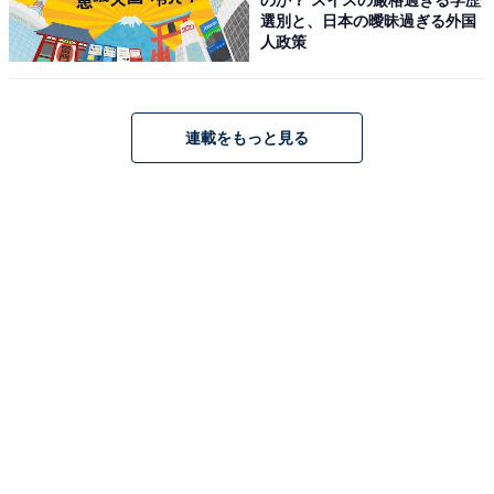
ワイヤレス充電対応 マルチポイント 深紫外線除菌システ
選別と、日本の曖昧過ぎる外国
ム AmazonAlexa搭載 通話品質強化 低遅延モード IPX4防
人政策
滴性能 aptX adaptive AAC 360 Reality Audio
Amazonで見る
連載をもっと見る
オーディオテクニカ「ATH-SQ1TW2NC BK(E)」
オーディオテクニカ ATH-SQ1TW2NC BK(E) ノイズキャ
ンセリング ワイヤレスイヤホン Bluetooth 完全ワイヤレ
ス 最大約22.5時間再生 防水 IPX5 ワイヤレス充電対応 マ
ルチポイント 外音取り込み オリジナルステッカー付き
Amazonで見る