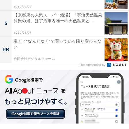
方で、「ノイズキャンセリングの効果は控えめ」と感じ
2026/08/03
る声も。重低音を重視する人や、利便性の高いイヤホン
【京都府の人気スーパー銭湯】「宇治天然温泉
を探している人は、購入を検討してみてもよいかもしれ
源氏の湯」は宇治市内唯一の天然温泉と...
5
ません。
2026/08/07
宝くじ“なんとなく”で買っている限り変わらな
あわせて読みたい
い
PR
【Amazonお買い得情報】REGZA「スマート
テレビ」が特別価格で登場中【5月13日】
合同会社デジタルファーム
Recommended by