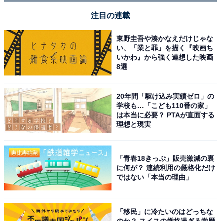
注目の連載
東野圭吾や湊かなえだけじゃな
い、「業と罪」を描く『映画ち
いかわ』から強く連想した映画
【今日チェックしたい】オーディオテクニカの人
8選
気商品5選
20年間「駆け込み実績ゼロ」の
学校も…「こども110番の家」
オーディオテクニカ「ATH-TWX9」
は本当に必要？ PTAが直面する
理想と現実
「青春18きっぷ」販売激減の裏
に何が？ 連続利用の厳格化だけ
ではない「本当の理由」
オーディオテクニカ ATH-TWX9 ワイヤレスイヤホン
「移民」に冷たいのはどっちな
bluetooth 完全ワイヤレス マイク付 最大約18.5時間再生
のか？ スイスの厳格過ぎる学歴