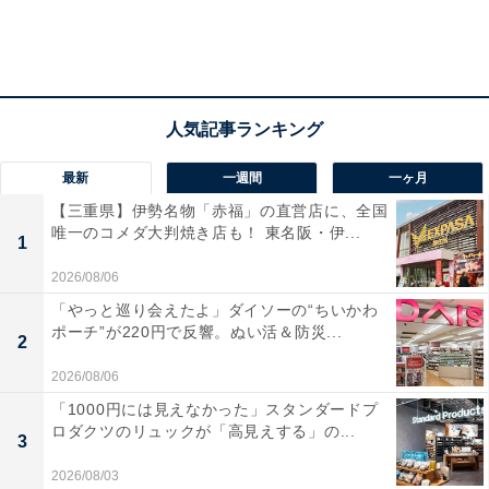
最新
一週間
一ヶ月
【三重県】伊勢名物「赤福」の直営店に、全国
唯一のコメダ大判焼き店も！ 東名阪・伊...
1
2026/08/06
「やっと巡り会えたよ」ダイソーの“ちいかわ
ポーチ”が220円で反響。ぬい活＆防災...
2
2026/08/06
「1000円には見えなかった」スタンダードプ
ロダクツのリュックが「高見えする」の...
3
2026/08/03