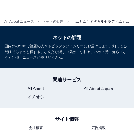
All About ニュース
ネットの話題
「ムキムキすぎるルセラフィム」インフルエンサー、宮脇咲良似？ の女装姿を披露！ 「顔は可愛いのに」
ネットの話題
国内外のSNSで話題の人＆トピックをタイムリーにお届けします。知ってる
だけでちょっと得する、なんだか楽しい気分になれる、ネット発「知ら（な
きゃ）損」ニュースが盛りだくさん。
関連サービス
All About
All About Japan
イチオシ
サイト情報
会社概要
広告掲載