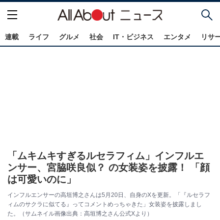
連載
ライフ
グルメ
社会
IT・ビジネス
エンタメ
リサ
「ムキムキすぎるルセラフィム」インフルエ
ンサー、宮脇咲良似？ の女装姿を披露！ 「顔
は可愛いのに」
インフルエンサーの高垣博之さんは5月20日、自身のXを更新。「『ルセラフ
ィムのサクラに似てる』ってコメントめっちゃきた」女装姿を披露しまし
た。（サムネイル画像出典：高垣博之さん公式Xより）