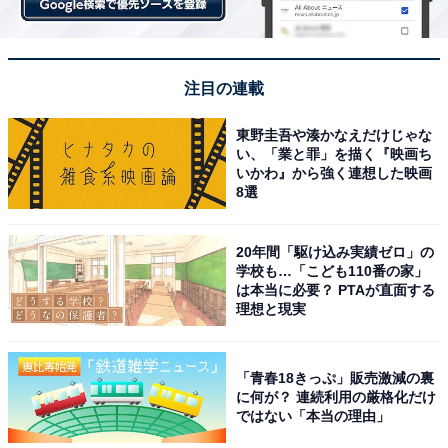
注目の連載
東野圭吾や湊かなえだけじゃな
い、「業と罪」を描く『映画ち
いかわ』から強く連想した映画
8選
20年間「駆け込み実績ゼロ」の
学校も…「こども110番の家」
は本当に必要？ PTAが直面する
理想と現実
「青春18きっぷ」販売激減の裏
に何が？ 連続利用の厳格化だけ
ではない「本当の理由」