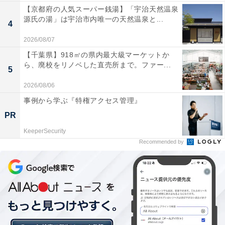
【京都府の人気スーパー銭湯】「宇治天然温泉
源氏の湯」は宇治市内唯一の天然温泉と...
4
2026/08/07
【千葉県】918㎡の県内最大級マーケットか
ら、廃校をリノベした直売所まで。ファー...
5
2026/08/06
事例から学ぶ『特権アクセス管理』
PR
KeeperSecurity
Recommended by