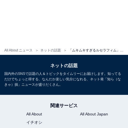
All About ニュース
ネットの話題
「ムキムキすぎるルセラフィム」インフルエンサー、宮脇咲良似？ の女装姿を披露！ 「顔は可愛いのに」
ネットの話題
国内外のSNSで話題の人＆トピックをタイムリーにお届けします。知ってる
だけでちょっと得する、なんだか楽しい気分になれる、ネット発「知ら（な
きゃ）損」ニュースが盛りだくさん。
関連サービス
All About
All About Japan
イチオシ