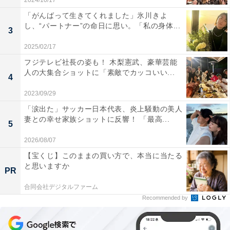
2024/10/17
「がんばって生きてくれました」氷川きよ
し、“パートナー”の命日に思い。「私の身体...
3
2025/02/17
フジテレビ社長の姿も！ 木梨憲武、豪華芸能
人の大集合ショットに「素敵でカッコいい...
4
2023/09/29
「涙出た」サッカー日本代表、炎上騒動の美人
妻との幸せ家族ショットに反響！ 「最高...
5
2026/08/07
【宝くじ】このままの買い方で、本当に当たる
と思いますか
PR
合同会社デジタルファーム
Recommended by