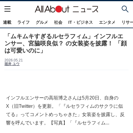
連載
ライフ
グルメ
社会
IT・ビジネス
エンタメ
リサ
「ムキムキすぎるルセラフィム」インフルエ
ンサー、宮脇咲良似？ の女装姿を披露！ 「顔
は可愛いのに」
2026.05.21
堀井 ユウ
インフルエンサーの高垣博之さんは5月20日、自身の
X（旧Twitter）を更新。「『ルセラフィムのサクラに似
てる』ってコメントめっちゃきた」女装姿を披露し、反
響を呼んでいます。【写真】「『ルセラフィム...