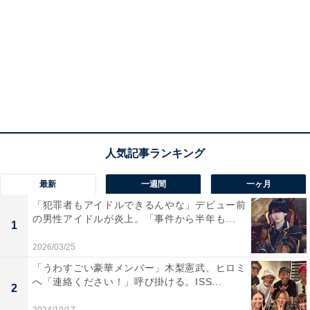
最新
一週間
一ヶ月
「犯罪者もアイドルできるんやな」デビュー前
の男性アイドルが炎上。「事件から半年も...
1
2026/03/25
「うわすごい豪華メンバー」木梨憲武、ヒロミ
へ「連絡ください！」呼び掛ける。ISS...
2