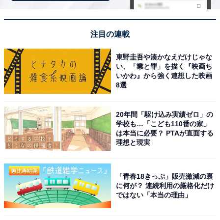
View this post on Instagram
注目の連載
東野圭吾や湊かなえだけじゃな
い、「業と罪」を描く『映画ち
いかわ』から強く連想した映画
8選
20年間「駆け込み実績ゼロ」の
学校も…「こども110番の家」
は本当に必要？ PTAが直面する
理想と現実
見事1位に輝いたのは、SixTONESのジェシーさんでし
た。本名はルイス・マサヤ・ジェシー。日本とアメリカ
「青春18きっぷ」販売激減の裏
に何が？ 連続利用の厳格化だけ
のルーツを持つバイリンガルで、幼少期から続ける空手
ではない「本当の理由」
は有段者の腕前です。圧倒的なパフォーマンスの一方
で、ドナルドダックや堂本剛さんなどの豊富なモノマネ