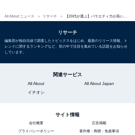
「バラエティで見る機会が増え、適応力やトーク力
がありユーモアたっぷりのギャグなども面白い」
All About ニュース
リサーチ
【20代が選ぶ】バラエティ力が高いと思う『STARTO社所属の若手タレント』ランキング！ 2位「松田元太」を抑えた1位は？【2026年調査】
（20代女性／愛知県）
リサーチ
編集部が独自目線で調査したトピックスをはじめ、最新のリリース情報、ト
レンドに関するランキングなど、世の中で注目を集めている話題をお知らせ
しています。
※回答者からのコメントは原文ママです
※記事内容は執筆時点のものです.最新の内容をご確認く
ださい
関連サービス
All About
All About Japan
イチオシ
次ページ
10位までのランキング結果を見る
サイト情報
会社概要
広告掲載
プライバシーポリシー
著作権・商標・免責事項