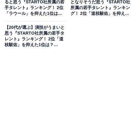
ると思う『STARTO社所属の若
となりそうだ思う『STARTO社
手タレント』ランキング！ 2位
所属の若手タレント』ランキン
2位にランクインしたのは、Travis Japanの松田元太さん
「ラウール」を抑えた1位は？
グ！ 2位「道枝駿佑」を抑えた
【2026年調査】
1位は？【2026年調査】
です。Travis Japanの最年少メンバーとして活躍する、
【20代が選ぶ】演技がうまいと
1999年生まれの埼玉県出身です。バラエティ番組では、
思う『STARTO社所属の若手タ
無茶ぶりにも全力で応える素直さとピュアな天然ぶりで
レント』ランキング！ 2位「道
枝駿佑」を抑えた1位は？
周囲を爆笑させる「愛されおバカキャラ」を確立してい
【2026年調査】
ます。圧倒的なダンスパフォーマンスや俳優として見せ
るクールな表情と、嘘のない天真爛漫な性格が同居する
唯一無二のエンターテイナーです。
回答者コメント
「コメントを求められたときに、相手が芸人さんで
も大御所でも誰に対しても物怖じせず思ったことを
話すし、懐に入るのが上手なところ」（20代女性／
北海道）