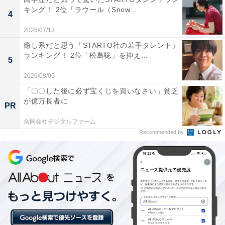
キング！ 2位「ラウール（Snow...
4
2025/07/13
癒し系だと思う「STARTO社の若手タレント」
ランキング！ 2位「松島聡」を抑え...
5
2026/08/05
「〇〇した後に必ず宝くじを買いなさい」貧乏
1位：ジェシー（SixTONES）／126票
が億万長者に
PR
合同会社デジタルファーム
Recommended by