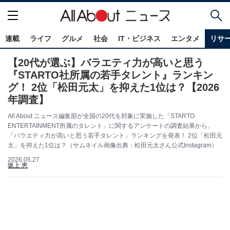
連載
ライフ
グルメ
社会
IT・ビジネス
エンタメ
リサ
【20代が選ぶ】バラエティ力が高いと思う
『STARTO社所属の若手タレント』ランキン
グ！ 2位「松田元太」を抑えた1位は？【2026
年調査】
All About ニュース編集部が全国の20代を対象に実施した「STARTO
ENTERTAINMENT所属のタレント」に関するアンケートの調査結果から、
「バラエティ力が高いと思う若手タレント」ランキングを発表！ 2位「松田元
太」を抑えた1位は？（サムネイル画像出典：松田元太さん公式Instagram）
2026.05.27
坂上 恵