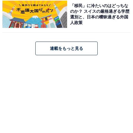
レパートリーを持ち、一発芸を連発する「ギャグマシー
「移民」に冷たいのはどっちな
のか？ スイスの厳格過ぎる学歴
ン」としての一面もあります。サービス精神旺盛で、
選別と、日本の曖昧過ぎる外国
数々のバラエティ番組で大いに場を盛り上げるバラエテ
人政策
ィ力の高さが光ります。
回答者コメント
連載をもっと見る
「コミュニケーション能力の高さと場を盛り上げる
能力を持っているから」（20代女性／東京都）
「SixTONESは圧倒的にバラエティ力が高く、番組
を見ていてものすごく面白いから」（20代女性／神
奈川県）