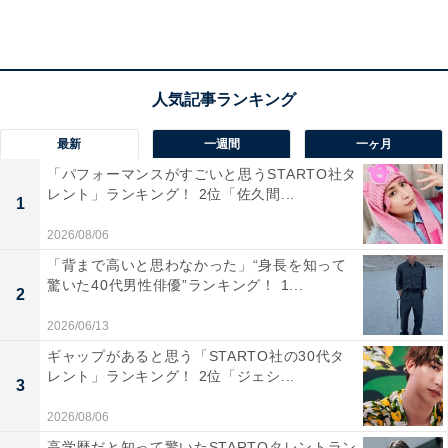
「頻繁にバライティ番組で見かけるから」（20代女
性／大阪府）
最新
一週間
一ヶ月
「パフォーマンスがすごいと思うSTARTO社タ
「3枚目になれるというのはまず条件で、なおかつ
レント」ランキング！ 2位「佐久間...
1
笑わせるパターンが豊富だから」（20代男性／神奈
2026/08/06
川県）
「背まで高いと思わなかった」“身長を知って
驚いた40代男性俳優”ランキング！ 1...
2
2026/06/13
ギャップがあると思う「STARTO社の30代タ
レント」ランキング！ 2位「ジェシ...
3
2026/08/06
高学歴だと知って驚いたSTARTOタレントラン