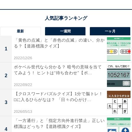
葉がヒント
最新
一週間
一ヶ月
「黄色の点滅」と「赤色の点滅」の違い、分か
る？【道路標識クイズ】
1
2022/12/26
1
2
ポケベル世代なら分かる？ 暗号の意味を当て
てみよう！ ヒントは“待ち合わせ”【ポ...
2
2022/09/22
【クロスワードパズルクイズ】1分で脳トレ！
□に入るひらがなは？ 「日々の心がけ...
3
2026/05/13
「一方通行」と「指定方向外進行禁止」正しい
標識はどっち？【道路標識クイズ】
4