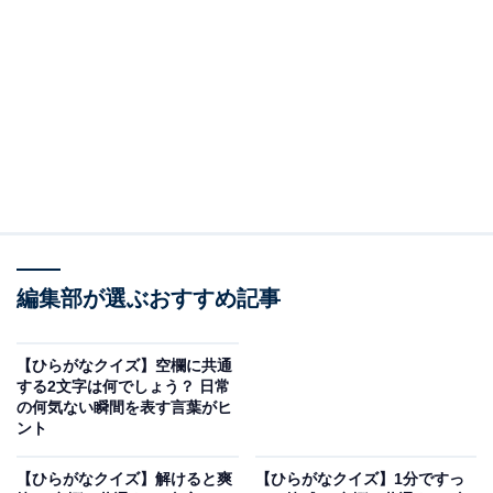
問題：□に共通するひらがなは？
次の言葉に共通して入るひらがなを考えてみましょう。
ほ□□
□□もの
くみ□□
編集部が選ぶおすすめ記事
ヒント：扇のような形の殻を持つ海の幸。そして、バラ
【ひらがなクイズ】空欄に共通
バラになっている部品を正しい手順で一つにまとめ上げ
する2文字は何でしょう？ 日常
の何気ない瞬間を表す言葉がヒ
る作業を思い浮かべてみてください。
ント
【ひらがなクイズ】解けると爽
【ひらがなクイズ】1分ですっ