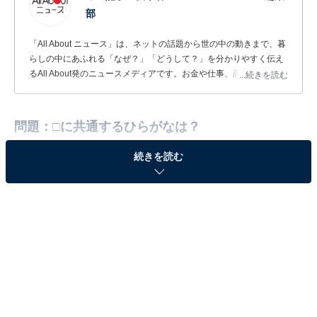
部
「All About ニュース」は、ネットの話題から世の中の動きまで、暮
らしの中にあふれる「なぜ？」「どうして？」を分かりやすく伝え
るAll About発のニュースメディアです。お金や仕事、恋愛、ITに関
...続きを読む
する疑問に対して専門家が分かりやすく回答するほか、エンタメ情
報やSNSで話題のトピックスを紹介しています。
問題：□に共通するひらがなは？
続きを読む