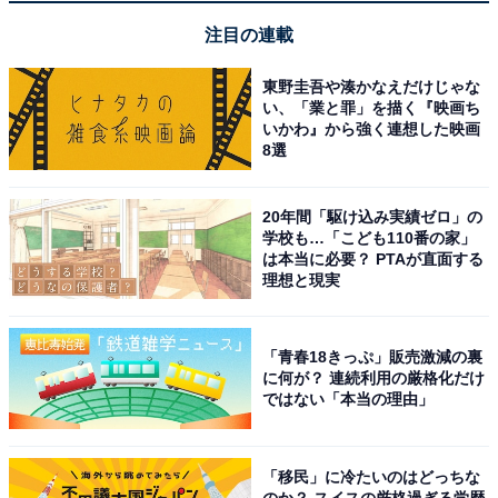
注目の連載
東野圭吾や湊かなえだけじゃな
い、「業と罪」を描く『映画ち
いかわ』から強く連想した映画
8選
20年間「駆け込み実績ゼロ」の
学校も…「こども110番の家」
は本当に必要？ PTAが直面する
理想と現実
「青春18きっぷ」販売激減の裏
に何が？ 連続利用の厳格化だけ
ではない「本当の理由」
「移民」に冷たいのはどっちな
のか？ スイスの厳格過ぎる学歴