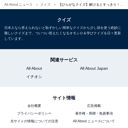
All About ニュース
クイズ
【ひらがなクイズ】解けるとすっきり！ 空欄に共通する2文字は？ ヒントは海の幸
クイズ
日本人なら答えられないと恥ずかしい簡単なクイズから少し頭を使う絶妙に
難しいクイズまで、ついつい答えたくなるオモシロ＆学びクイズを日々更新
しています。
関連サービス
All About
All About Japan
イチオシ
サイト情報
会社概要
広告掲載
プライバシーポリシー
著作権・商標・免責事項
当サイトの情報についての注意
All About ニュースについて