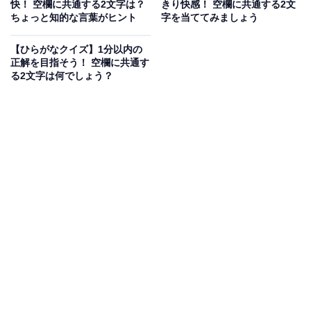
次ページ
正解を見る
快！ 空欄に共通する2文字は？
きり快感！ 空欄に共通する2文
ちょっと知的な言葉がヒント
字を当ててみましょう
【ひらがなクイズ】1分以内の
正解を目指そう！ 空欄に共通す
る2文字は何でしょう？
こちらもおすすめ
【ひらがなクイズ】何分で正解できる？ 空欄に
共通する2文字を当てよう。書くことに関する言