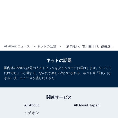
All About ニュース
ネットの話題
「筋肉凄い」市川團十郎、娘撮影の美脚ショットに「足がめっちゃアスリート」「お御足美しい」絶賛の声
ネットの話題
国内外のSNSで話題の人＆トピックをタイムリーにお届けします。知ってる
だけでちょっと得する、なんだか楽しい気分になれる、ネット発「知ら（な
きゃ）損」ニュースが盛りだくさん。
関連サービス
All About
All About Japan
イチオシ