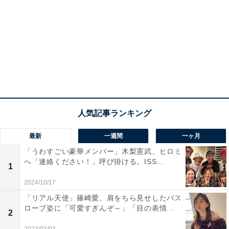
最新
一週間
一ヶ月
「うわすごい豪華メンバー」木梨憲武、ヒロミ
へ「連絡ください！」呼び掛ける。ISS...
1
2024/10/17
「リアル天使」篠崎愛、肩をちら見せしたバス
ローブ姿に「可愛すぎんぞ～」「目の表情...
2