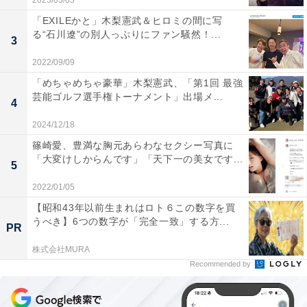
2023/03/03
「EXILEかと」木梨憲武＆ヒロミの間に写
る“石川遼”の別人っぷりにファン騒然！...
3
2022/09/09
「めちゃめちゃ豪華」木梨憲武、「第1回 最強
芸能ゴルフ選手権トーナメント」出場メ...
4
2024/12/18
篠崎愛、豊満な胸元あらわなセクシー写真に
「大変けしからんです」「天下一の美女です...
5
2022/01/05
【昭和43年以前生まれはロト６この数字を買
うべき】6つの数字が「完全一致」する方...
PR
株式会社MURA
Recommended by