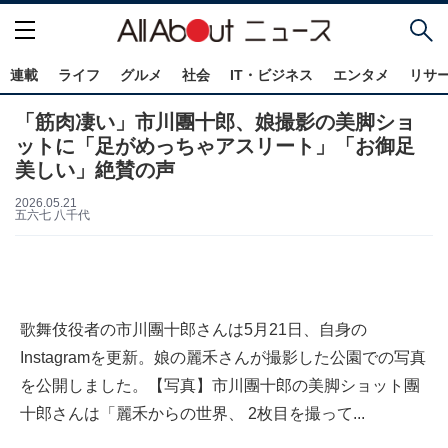
連載
ライフ
グルメ
社会
IT・ビジネス
エンタメ
リサ
「筋肉凄い」市川團十郎、娘撮影の美脚ショ
ットに「足がめっちゃアスリート」「お御足
美しい」絶賛の声
2026.05.21
五六七 八千代
歌舞伎役者の市川團十郎さんは5月21日、自身の
Instagramを更新。娘の麗禾さんが撮影した公園での写真
を公開しました。【写真】市川團十郎の美脚ショット團
十郎さんは「麗禾からの世界、 2枚目を撮って...