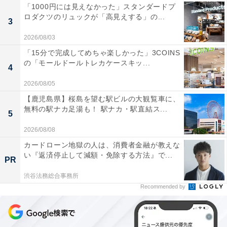
「1000円には見えなかった」スタンダードプ
ロダクツのリュックが「高見えする」の...
3
2026/08/03
「15分で完成してめちゃ楽しかった」3COINS
の「モールドールトレカケースキッ...
4
2026/08/05
【鹿児島県】桜島を望む駅ビルの大観覧車に、
無料の駅ナカ足湯も！ 駅ナカ・駅直結ス...
5
2026/08/08
カードローン地獄の人は、消費者金融が教えな
い『返済停止して減額・免除する方法』で...
PR
渋谷法務総合事務所
Recommended by