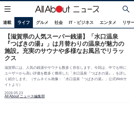
連載
ライフ
グルメ
社会
IT・ビジネス
エンタメ
リサ
【滋賀県の人気スーパー銭湯】「水口温泉
『つばきの湯』」は月替わりの温泉が魅力の
施設。充実のサウナや多様なお風呂でリラッ
クス
滋賀県には、人気の銭湯やサウナも数多く存在します。今回は、中でも特に
ユーザーから高い評価を数多く獲得した「水口温泉『つばきの湯』」を詳し
く紹介します。（サムネイル画像：「水口温泉『つばきの湯』」公式Webサ
イトより）
2026.05.23
All About ニュース編集部