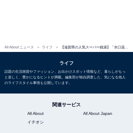
All About ニュース
ライフ
【滋賀県の人気スーパー銭湯】「水口温泉『つばきの湯』」は月替わりの温泉が魅力の施設。充実のサウナや多様なお風呂でリラックス
ライフ
話題の生活雑貨やファッション、お出かけスポット情報など、暮らしがもっ
と楽しく、豊かになるヒントが満載。編集部が独自調査した、気になる他人
のライフスタイル事情も公開しています。
関連サービス
All About
All About Japan
イチオシ