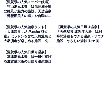
【滋賀県の人気スーパー銭湯】
「守山湯元水春」は琵琶湖を望
む絶景が魅力の施設。天然温泉
「琵琶湖美人の湯」や自動ロウ
リュサウナでリラックス
【滋賀県の人気健康ランド】
【滋賀県の人気日帰り温泉】
「大津温泉 おふろcaféびわこ
「天然温泉 北近江の湯」は24
座」はラドンを含む天然温泉と
時間滞在もできる温泉・サウナ
大衆演劇が楽しめる施設。充実
施設。やさしい湯触りの“美肌
のサウナや泥パックでリラック
の湯”でリラックス
ス
【滋賀県の人気日帰り温泉】
「草津湯元水春」は一日中寛げ
る滋賀最大級の日帰り温泉施設