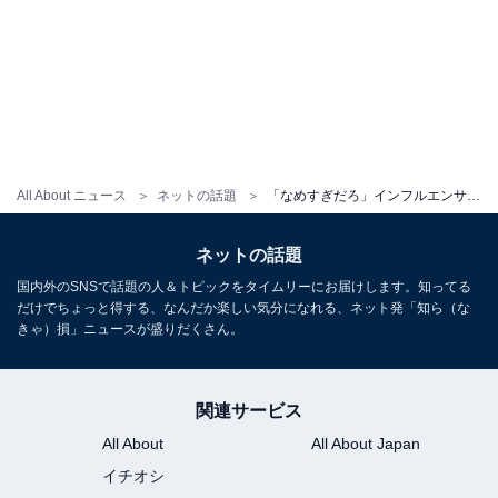
All About ニュース
ネットの話題
「なめすぎだろ」インフルエンサー、“契約上の重大な不履行”でアイドルデビュー中止を謝罪。厳しい声
ネットの話題
国内外のSNSで話題の人＆トピックをタイムリーにお届けします。知ってる
だけでちょっと得する、なんだか楽しい気分になれる、ネット発「知ら（な
きゃ）損」ニュースが盛りだくさん。
関連サービス
All About
All About Japan
イチオシ