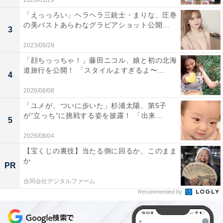
2026/01/29
「えっっろい」ヘラヘラ三銃士・まりな、圧巻
の美バストあらわなグラビアショット公開...
3
2023/09/29
「顔ちっっちゃ！」藤田ニコル、娘と初の北海
道旅行を公開！ 「スタイルよすぎるよ〜...
4
2026/08/08
「ユメが、ついに歩いた」杉浦太陽、第5子
が“立っち”に挑戦する姿を披露！ 「出来...
5
2026/08/04
【宝くじの裏技】当たる側に回るか、このまま
か
PR
合同会社デジタルファーム
Recommended by