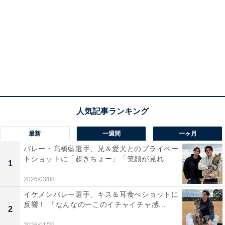
最新
一週間
一ヶ月
バレー・髙橋藍選手、兄＆愛犬とのプライベー
トショットに「超きちょー」「笑顔が見れ...
1
2026/03/08
イケメンバレー選手、キス＆耳食べショットに
反響！ 「なんなのーこのイチャイチャ感...
2