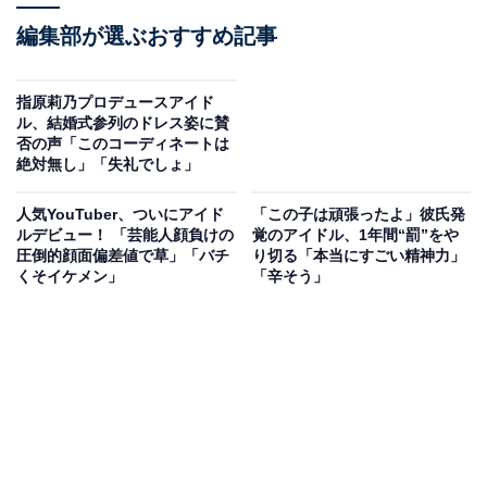
編集部が選ぶおすすめ記事
指原莉乃プロデュースアイド
ル、結婚式参列のドレス姿に賛
否の声「このコーディネートは
絶対無し」「失礼でしょ」
人気YouTuber、ついにアイド
「この子は頑張ったよ」彼氏発
ルデビュー！ 「芸能人顔負けの
覚のアイドル、1年間“罰”をや
圧倒的顔面偏差値で草」「バチ
り切る「本当にすごい精神力」
くそイケメン」
「辛そう」