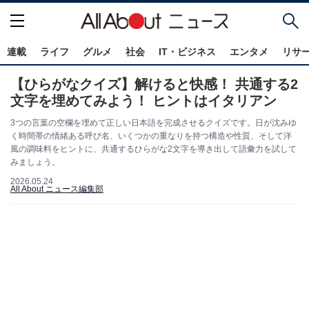
連載
ライフ
グルメ
社会
IT・ビジネス
エンタメ
リサ
【ひらがなクイズ】解けると快感！ 共通する2
文字を埋めてみよう！ ヒントはイタリアン
3つの言葉の空欄を埋めて正しい日本語を完成させるクイズです。日が沈みゆ
く時間帯の情緒ある呼び名、いくつかの重なりを持つ構造や性質、そして洋
風の調味料をヒントに、共通するひらがな2文字を導き出して語彙力を試して
みましょう。
2026.05.24
All About ニュース編集部