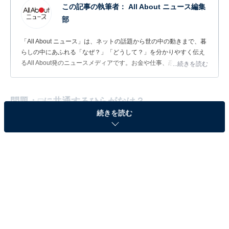
この記事の執筆者：
All About ニュース編集
部
「All About ニュース」は、ネットの話題から世の中の動きまで、暮
らしの中にあふれる「なぜ？」「どうして？」を分かりやすく伝え
るAll About発のニュースメディアです。お金や仕事、恋愛、ITに関
...続きを読む
する疑問に対して専門家が分かりやすく回答するほか、エンタメ情
報やSNSで話題のトピックスを紹介しています。
問題：□に共通するひらがなは？
続きを読む