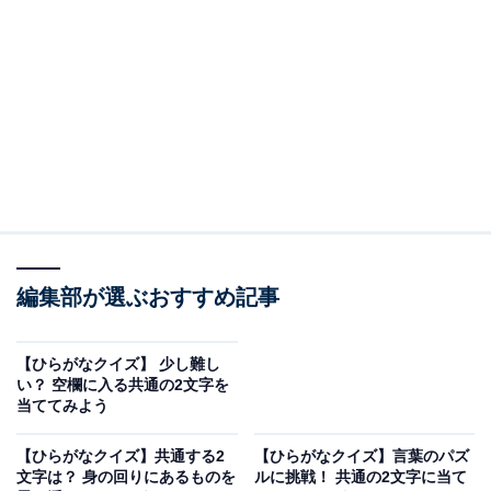
問題：□に共通するひらがなは？
次の言葉に共通して入るひらがなを考えてみましょう。
□□がれ
□□うせい
編集部が選ぶおすすめ記事
ぱす□□ーす
【ひらがなクイズ】 少し難し
ヒント：夕方の薄暗い時間。いくつもの異なるレベルや
い？ 空欄に入る共通の2文字を
厚みが重なり合っている状態。そして、スパゲッティな
当ててみよう
どの麺類にかけて味わう調味料を思い浮かべてみてくだ
【ひらがなクイズ】共通する2
【ひらがなクイズ】言葉のパズ
さい。
文字は？ 身の回りにあるものを
ルに挑戦！ 共通の2文字に当て