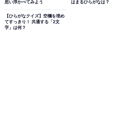
思い浮かべてみよう
はまるひらがなは？
次ページ
正解を見る
【ひらがなクイズ】空欄を埋め
てすっきり！ 共通する「2文
字」は何？
こちらもおすすめ