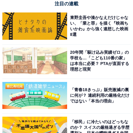
注目の連載
東野圭吾や湊かなえだけじゃな
い、「業と罪」を描く『映画ち
いかわ』から強く連想した映画
8選
20年間「駆け込み実績ゼロ」の
学校も…「こども110番の家」
は本当に必要？ PTAが直面する
理想と現実
「青春18きっぷ」販売激減の裏
に何が？ 連続利用の厳格化だけ
ではない「本当の理由」
「移民」に冷たいのはどっちな
のか？ スイスの厳格過ぎる学歴
選別と、日本の曖昧過ぎる外国