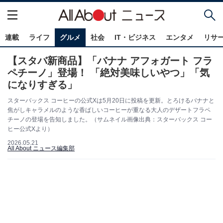
連載
ライフ
グルメ
社会
IT・ビジネス
エンタメ
リサ
【スタバ新商品】「バナナ アフォガート フラ
ペチーノ」登場！ 「絶対美味しいやつ」「気
になりすぎる」
スターバックス コーヒーの公式Xは5月20日に投稿を更新。とろけるバナナと
焦がしキャラメルのような香ばしいコーヒーが重なる大人のデザートフラペ
チーノの登場を告知しました。（サムネイル画像出典：スターバックス コー
ヒー公式Xより）
2026.05.21
All About ニュース編集部