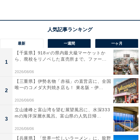
最新
一週間
一ヶ月
【千葉県】918㎡の県内最大級マーケットか
ら、廃校をリノベした直売所まで。ファー...
1
2026/08/06
【三重県】伊勢名物「赤福」の直営店に、全国
唯一のコメダ大判焼き店も！ 東名阪・伊...
2
2026/08/06
立山連峰と富山湾を望む展望風呂に、水深333
mの海洋深層水風呂。富山県の人気日帰...
3
2026/08/06
【兵庫県】「世界一忙しいラーメン」に、龍野