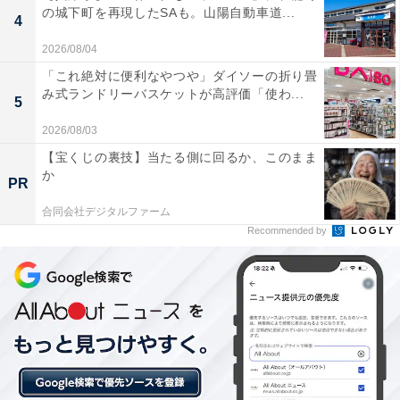
の城下町を再現したSAも。山陽自動車道...
4
2026/08/04
「これ絶対に便利なやつや」ダイソーの折り畳
み式ランドリーバスケットが高評価「使わ...
5
2026/08/03
【宝くじの裏技】当たる側に回るか、このまま
か
PR
合同会社デジタルファーム
Recommended by