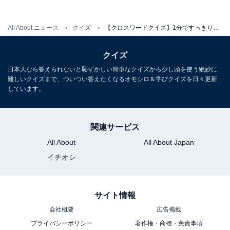
All About ニュース
クイズ
【クロスワードクイズ】1分ですっきり！ 空欄に共通するひらがなは？ 仕事の必需品がヒント
クイズ
日本人なら答えられないと恥ずかしい簡単なクイズから少し頭を使う絶妙に
難しいクイズまで、ついつい答えたくなるオモシロ＆学びクイズを日々更新
しています。
関連サービス
All About
All About Japan
イチオシ
サイト情報
会社概要
広告掲載
プライバシーポリシー
著作権・商標・免責事項