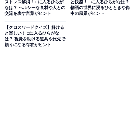
ストレス解消！ □に入るひらが
と快感！ □に入るひらがなは？
なは？ ヘルシーな食材や人との
物語の世界に浸るひとときや街
交流を表す言葉がヒント
中の風景がヒント
【クロスワードクイズ】解ける
と楽しい！ □に入るひらがな
は？ 視覚を助ける道具や旅先で
頼りになる存在がヒント
こちらもおすすめ
【クロスワードクイズ】スキマ時間にひらめき
を！ 空欄に共通するひらがなは？ 毎日の習慣や
日本語の基本がヒント