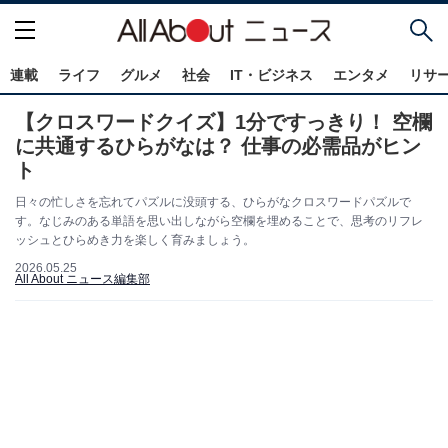
連載
ライフ
グルメ
社会
IT・ビジネス
エンタメ
リサ
【クロスワードクイズ】1分ですっきり！ 空欄
に共通するひらがなは？ 仕事の必需品がヒン
ト
日々の忙しさを忘れてパズルに没頭する、ひらがなクロスワードパズルで
す。なじみのある単語を思い出しながら空欄を埋めることで、思考のリフレ
ッシュとひらめき力を楽しく育みましょう。
2026.05.25
All About ニュース編集部