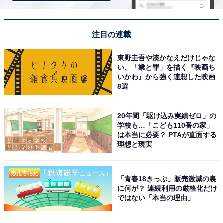
注目の連載
東野圭吾や湊かなえだけじゃな
い、「業と罪」を描く『映画ち
いかわ』から強く連想した映画
8選
20年間「駆け込み実績ゼロ」の
学校も…「こども110番の家」
は本当に必要？ PTAが直面する
理想と現実
「青春18きっぷ」販売激減の裏
に何が？ 連続利用の厳格化だけ
ではない「本当の理由」