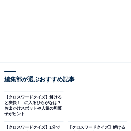
□に入るひらがなは？
次の言葉に共通して入るひらがなを考えてみましょう。
・横の並び：せ ＋ □ ＋ か ＋ □
・縦の並び（左）：す ＋ □ ＋ か
・縦の並び（右）：め ＋ □ ＋ し
編集部が選ぶおすすめ記事
次ページ
正解を見る
【クロスワードクイズ】解ける
と爽快！ □に入るひらがなは？
お出かけスポットや人気の和菓
子がヒント
【クロスワードクイズ】1分で
【クロスワードクイズ】解ける