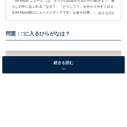
「All About ニュース」は、ネットの話題から世の中の動きまで、暮
らしの中にあふれる「なぜ？」「どうして？」を分かりやすく伝え
るAll About発のニュースメディアです。お金や仕事、恋愛、ITに関
...続きを読む
する疑問に対して専門家が分かりやすく回答するほか、エンタメ情
報やSNSで話題のトピックスを紹介しています。
問題：□に入るひらがなは？
続きを読む