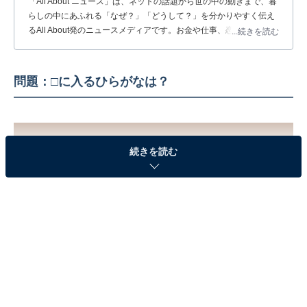
「All About ニュース」は、ネットの話題から世の中の動きまで、暮
らしの中にあふれる「なぜ？」「どうして？」を分かりやすく伝え
るAll About発のニュースメディアです。お金や仕事、恋愛、ITに関
...続きを読む
する疑問に対して専門家が分かりやすく回答するほか、エンタメ情
報やSNSで話題のトピックスを紹介しています。
問題：□に入るひらがなは？
続きを読む