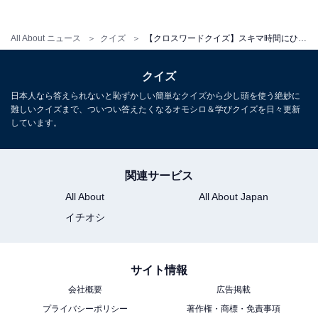
All About ニュース
クイズ
【クロスワードクイズ】スキマ時間にひらめきを！ 空欄に共通するひらがなは？ 日本語の基本がヒント
クイズ
日本人なら答えられないと恥ずかしい簡単なクイズから少し頭を使う絶妙に
難しいクイズまで、ついつい答えたくなるオモシロ＆学びクイズを日々更新
しています。
関連サービス
All About
All About Japan
イチオシ
サイト情報
会社概要
広告掲載
プライバシーポリシー
著作権・商標・免責事項