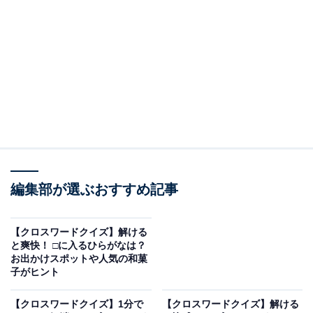
□に入るひらがなは？
次の言葉に共通して入るひらがなを考えてみましょう。
・横の並び：し ＋ □ ＋ ぶ ＋ □
・縦の並び（左）：さ ＋ □ ＋ ぽ
・縦の並び（右）：か ＋ □ ＋ じ
編集部が選ぶおすすめ記事
次ページ
正解を見る
【クロスワードクイズ】解ける
と爽快！ □に入るひらがなは？
お出かけスポットや人気の和菓
子がヒント
【クロスワードクイズ】1分で
【クロスワードクイズ】解ける