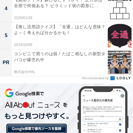
全部で何個ある？ ピラミッド状の図形に...
4
2026/01/28
【推し活用語クイズ】「全通」はどんな意味？
よ～く考えれば分かるかも！
5
2024/10/08
コンビニで買うのは損！たばこ税なしの新型タ
バコが爆売れ中
PR
株式会社HAL
Recommended by