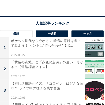
1
2
最新
一週間
一ヶ月
ポケベル世代なら分かる？ 暗号の意味を当て
てみよう！ ヒントは“待ち合わせ”【ポ...
1
2022/09/22
「黄色の点滅」と「赤色の点滅」の違い、分か
る？【道路標識クイズ】
2
2022/12/26
【推し活用語クイズ】「コロペン」はどんな意
味？ ライブ中の様子を表す言葉！
3
2024/10/06
【図形クイズ】解けるとすっきり！ 正方形は