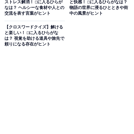
ストレス解消！ □に入るひらが
と快感！ □に入るひらがなは？
なは？ ヘルシーな食材や人との
物語の世界に浸るひとときや街
交流を表す言葉がヒント
中の風景がヒント
【クロスワードクイズ】解ける
と楽しい！ □に入るひらがな
は？ 視覚を助ける道具や旅先で
頼りになる存在がヒント
こちらもおすすめ
【クロスワードクイズ】1分ですっきり！ 空欄
に共通するひらがなは？ 夏の風物詩や仕事の必
需品がヒント