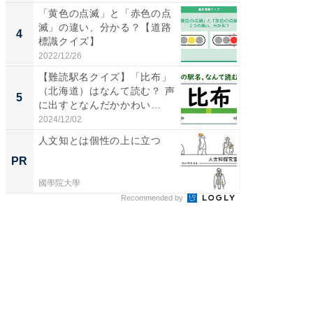
「黄色の点滅」と「赤色の点
ステラ
滅」の違い、分かる？【道路
詰め放題
4
4
標識クイズ】
00円で「
2022/12/26
2026/08/0
【難読駅名クイズ】「比布」
立山連
（北海道）はなんて読む？ 声
風呂に、
5
5
に出すとなんだかかわい
層水風
い…...
帰...
2024/12/02
2026/08/0
人文知とは個性の上に立つ
専門家
カラダ
PR
PR
國學院大學
森永乳業
Recommended by