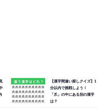
見
【漢字間違い探しクイズ】1
中
分以内で挑戦しよう！
内
「爪」の中にある別の漢字
は？