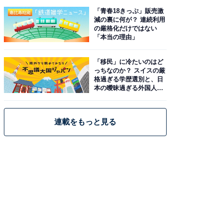
「青春18きっぷ」販売激
減の裏に何が？ 連続利用
の厳格化だけではない
「本当の理由」
「移民」に冷たいのはど
っちなのか？ スイスの厳
格過ぎる学歴選別と、日
本の曖昧過ぎる外国人政
策
連載をもっと見る