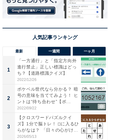
最新
一週間
一ヶ月
「一方通行」と「指定方向外
【兵庫
進行禁止」正しい標識はどっ
ーメン
1
1
ち？【道路標識クイズ】
再現した
道...
2022/12/26
2026/08/0
ポケベル世代なら分かる？ 暗
【三重
号の意味を当ててみよう！ ヒ
の直営
2
2
ントは“待ち合わせ”【ポ...
ダ大判焼
伊...
2022/09/22
2026/08/0
【クロスワードパズルクイ
【千葉県
ズ】1分で脳トレ！ □に入るひ
級マー
3
3
らがなは？ 「日々の心がけ...
ノベし
ー...
2026/05/13
2026/08/0