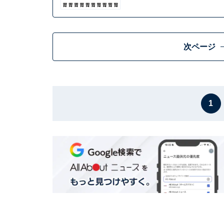
次ページ
1