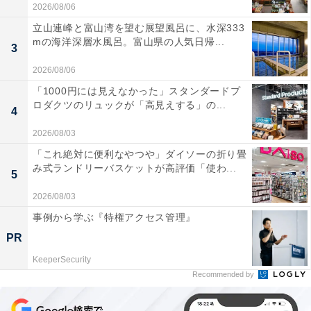
2026/08/06
立山連峰と富山湾を望む展望風呂に、水深333
mの海洋深層水風呂。富山県の人気日帰...
3
2026/08/06
「1000円には見えなかった」スタンダードプ
ロダクツのリュックが「高見えする」の...
4
2026/08/03
「これ絶対に便利なやつや」ダイソーの折り畳
み式ランドリーバスケットが高評価「使わ...
5
2026/08/03
事例から学ぶ『特権アクセス管理』
PR
KeeperSecurity
Recommended by