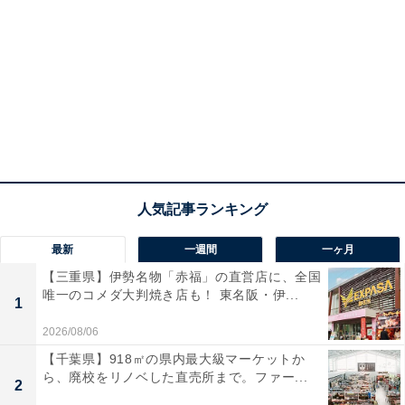
最新
一週間
一ヶ月
【三重県】伊勢名物「赤福」の直営店に、全国
唯一のコメダ大判焼き店も！ 東名阪・伊...
1
2026/08/06
【千葉県】918㎡の県内最大級マーケットか
ら、廃校をリノベした直売所まで。ファー...
2