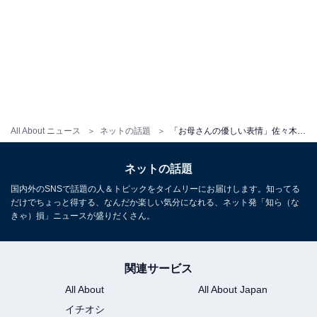
All About ニュース
ネットの話題
「お母さんの優しい表情」佐々木希、息子撮影のプライベートショット公開！ 「めちゃくちゃ可愛すぎる」
ネットの話題
国内外のSNSで話題の人＆トピックをタイムリーにお届けします。知ってる
だけでちょっと得する、なんだか楽しい気分になれる、ネット発「知ら（な
きゃ）損」ニュースが盛りだくさん。
関連サービス
All About
All About Japan
イチオシ