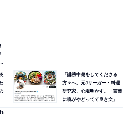
連
容
反
炎
「誹謗中傷をしてくださる
わ
方々へ」元Jリーガー・料理
の
研究家、心境明かす。「言葉
に魂がやどってて良き文」
れ