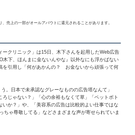
り、売上の一部がオールアバウトに還元されることがあります。
ークリニック」は15日、木下さんを起用したWeb広告
KO木下、ほんまに金ないんやな』以外なにも浮かばない
稿を引用し「何があかんの？ お金ないから頑張って何
ょう。日本で未承認なグレーなものの広告塔なんて」
ころじゃない？」「心の余裕もなくて草」「ペットボト
ないか？」や、「美容系の広告は比較的よい仕事ではな
めっちゃ尊敬してる」などさまざまな声が寄せられていま