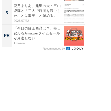
花乃まりあ、趣里の夫・三山
「脳がバ
凌輝と「二人で時間を過ごし
装姿が話
5
5
たことは事実」と認める。
のお父さ
「不...
2026/07/22
2026/08/0
「今日の目玉商品は？」毎日
全国の
変わるAmazonタイムセール
付きの
PR
PR
が見逃せない
Amazon
COCO VIL
Recommended by