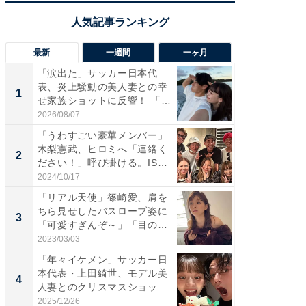
最新
一週間
一ヶ月
「涙出た」サッカー日本代
「さす
表、炎上騒動の美人妻との幸
は」高
1
1
せ家族ショットに反響！ 「最
災地を
高...
「カ...
2026/08/07
2026/08/0
「うわすごい豪華メンバー」
「女の
木梨憲武、ヒロミへ「連絡く
介、バ
2
2
ださい！」呼び掛ける。IS
らのプレ
S...
愛...
2024/10/17
2026/08/0
「リアル天使」篠崎愛、肩を
「脚が
ちら見せしたバスローブ姿に
横川尚
3
3
「可愛すぎんぞ～」「目の表
ムキな姿
情...
刃...
2023/03/03
2026/08/0
「年々イケメン」サッカー日
「え、
本代表・上田綺世、モデル美
芸人、2
4
4
人妻とのクリスマスショット
エットに
に...
2025/12/26
2026/08/0