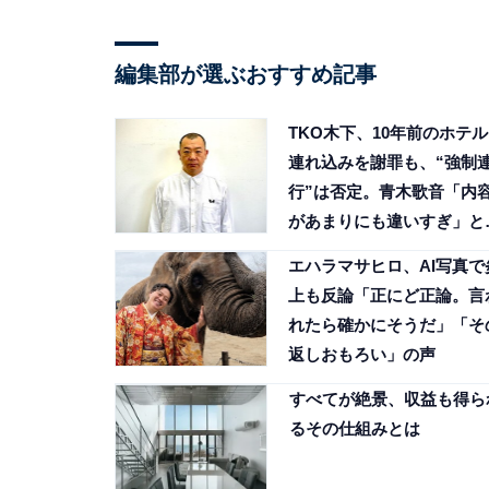
編集部が選ぶおすすめ記事
TKO木下、10年前のホテル
連れ込みを謝罪も、“強制
行”は否定。青木歌音「内
があまりにも違いすぎ」と
論
エハラマサヒロ、AI写真で
上も反論「正にど正論。言
れたら確かにそうだ」「そ
返しおもろい」の声
すべてが絶景、収益も得ら
るその仕組みとは