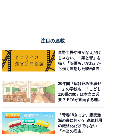
注目の連載
東野圭吾や湊かなえだけ
じゃない、「業と罪」を
描く『映画ちいかわ』か
ら強く連想した映画8選
20年間「駆け込み実績ゼ
ロ」の学校も…「こども
110番の家」は本当に必
要？ PTAが直面する理想
と現実
「青春18きっぷ」販売激
減の裏に何が？ 連続利用
の厳格化だけではない
「本当の理由」