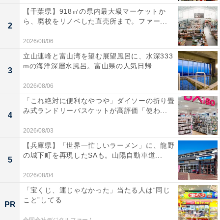
【千葉県】918㎡の県内最大級マーケットか
ら、廃校をリノベした直売所まで。ファー...
2
2026/08/06
立山連峰と富山湾を望む展望風呂に、水深333
mの海洋深層水風呂。富山県の人気日帰...
3
2026/08/06
「これ絶対に便利なやつや」ダイソーの折り畳
み式ランドリーバスケットが高評価「使わ...
4
2026/08/03
【兵庫県】「世界一忙しいラーメン」に、龍野
の城下町を再現したSAも。山陽自動車道...
5
2026/08/04
「宝くじ、運じゃなかった」当たる人は“同じ
こと”してる
PR