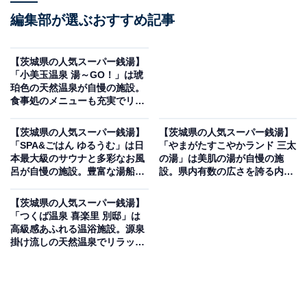
編集部が選ぶおすすめ記事
【茨城県の人気スーパー銭湯】
「小美玉温泉 湯～GO！」は琥
珀色の天然温泉が自慢の施設。
食事処のメニューも充実でリラ
ックス
【茨城県の人気スーパー銭湯】
【茨城県の人気スーパー銭湯】
「SPA&ごはん ゆるうむ」は日
「やまがたすこやかランド 三太
本最大級のサウナと多彩なお風
の湯」は美肌の湯が自慢の施
呂が自慢の施設。豊富な湯船と
設。県内有数の広さを誇る内風
本格サウナでリラックス
呂でリラックス
【茨城県の人気スーパー銭湯】
「つくば温泉 喜楽里 別邸」は
高級感あふれる温浴施設。源泉
掛け流しの天然温泉でリラック
ス