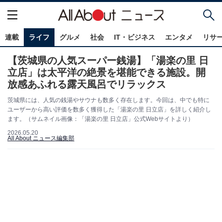
連載
ライフ
グルメ
社会
IT・ビジネス
エンタメ
リサ
【茨城県の人気スーパー銭湯】「湯楽の里 日
立店」は太平洋の絶景を堪能できる施設。開
放感あふれる露天風呂でリラックス
茨城県には、人気の銭湯やサウナも数多く存在します。今回は、中でも特に
ユーザーから高い評価を数多く獲得した「湯楽の里 日立店」を詳しく紹介し
ます。（サムネイル画像：「湯楽の里 日立店」公式Webサイトより）
2026.05.20
All About ニュース編集部