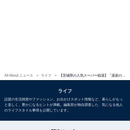
All About ニュース
ライフ
【茨城県の人気スーパー銭湯】「湯楽の里 日立店」は太平洋の絶景を堪能できる施設。開放感あふれる露天風呂でリラックス
ライフ
話題の生活雑貨やファッション、お出かけスポット情報など、暮らしがもっ
と楽しく、豊かになるヒントが満載。編集部が独自調査した、気になる他人
のライフスタイル事情も公開しています。