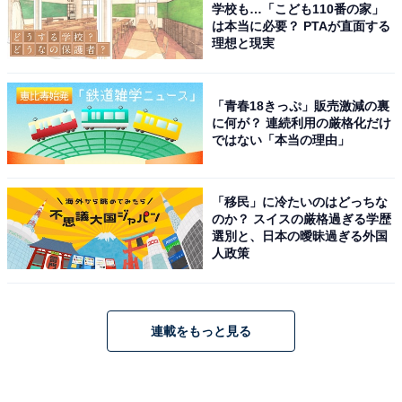
学校も…「こども110番の家」
は本当に必要？ PTAが直面する
理想と現実
「青春18きっぷ」販売激減の裏
に何が？ 連続利用の厳格化だけ
ではない「本当の理由」
「移民」に冷たいのはどっちな
のか？ スイスの厳格過ぎる学歴
選別と、日本の曖昧過ぎる外国
人政策
連載をもっと見る