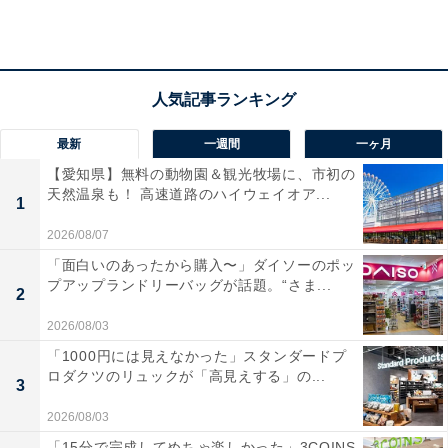
最新
一週間
一ヶ月
【愛知県】無料の動物園＆観光牧場に、市初の
天然温泉も！ 高速道路のハイウェイオア...
1
2026/08/07
「面白いのあったから購入〜」ダイソーのポッ
プアップランドリーバッグが話題。“さま...
2
2026/08/03
「1000円には見えなかった」スタンダードプ
ロダクツのリュックが「高見えする」の...
3
「片岡温泉」の口コミは？
2026/08/03
「15分で完成してめちゃ楽しかった」3COINS