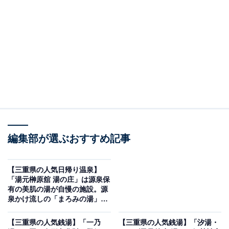
「片岡温泉」です。
※2026年5月時点で、Googleクチコミが500件以上、平
均評価が4.0超えの銭湯を紹介しています
＞アクセスと料金をチェックする
この記事の執筆者：
All About ニュース編集
部
編集部が選ぶおすすめ記事
「All About ニュース」は、ネットの話題から世の中の動きまで、暮
らしの中にあふれる「なぜ？」「どうして？」を分かりやすく伝え
るAll About発のニュースメディアです。お金や仕事、恋愛、ITに関
...続きを読む
【三重県の人気日帰り温泉】
する疑問に対して専門家が分かりやすく回答するほか、エンタメ情
「湯元榊原舘 湯の庄」は源泉保
報やSNSで話題のトピックスを紹介しています。
有の美肌の湯が自慢の施設。源
※本記事で紹介している商品の購入やサービスの利用により、売上の一部が
泉かけ流しの「まろみの湯」で
オールアバウトに還元されることがあります。
リラックス
「片岡温泉」は加水・加温・循環なしの100％源泉
【三重県の人気銭湯】「一乃
【三重県の人気銭湯】「汐湯・