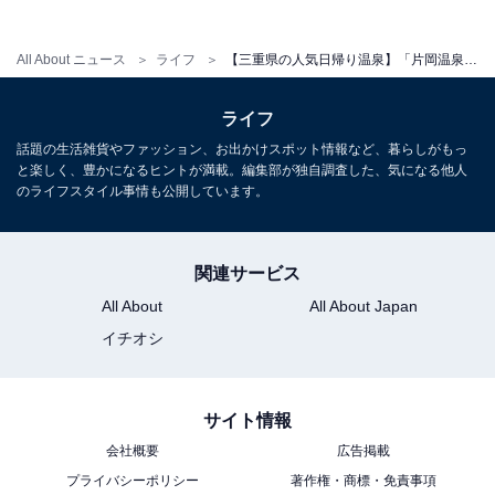
平日：600円
土・日・祝：800円
All About ニュース
ライフ
【三重県の人気日帰り温泉】「片岡温泉」は加水・加温・循環なしの100％源泉かけ流し施設。美肌効果が認められた「美人の湯」を体験できる
宿泊可否
ライフ
宿泊：可（アクアイグニス内にある宿泊棟や宿のプラン
話題の生活雑貨やファッション、お出かけスポット情報など、暮らしがもっ
を利用できます。）
と楽しく、豊かになるヒントが満載。編集部が独自調査した、気になる他人
のライフスタイル事情も公開しています。
関連サービス
All About
All About Japan
イチオシ
サイト情報
会社概要
広告掲載
プライバシーポリシー
著作権・商標・免責事項