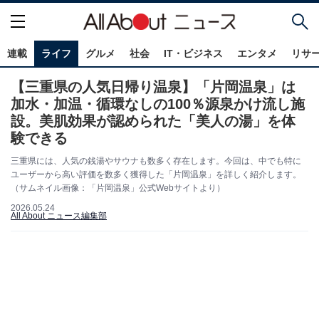
連載
ライフ
グルメ
社会
IT・ビジネス
エンタメ
リサ
【三重県の人気日帰り温泉】「片岡温泉」は
加水・加温・循環なしの100％源泉かけ流し施
設。美肌効果が認められた「美人の湯」を体
験できる
三重県には、人気の銭湯やサウナも数多く存在します。今回は、中でも特に
ユーザーから高い評価を数多く獲得した「片岡温泉」を詳しく紹介します。
（サムネイル画像：「片岡温泉」公式Webサイトより）
2026.05.24
All About ニュース編集部