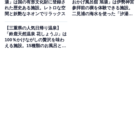
湯」は国の有形文化財に登録さ
おかげ風呂舘 旭湯」は伊勢神宮
かけ流し施設
れた歴史ある施設。レトロな空
参拝前の禊を体験できる施設。
間と妖艶なネオンでリラックス
二見浦の海水を使った「汐湯」
でリラックス
「片岡温泉」は三重県三重郡菰野町の複合温泉リゾート
【三重県の人気日帰り温泉】
施設「アクアイグニス」内にある温泉施設です。地下
「鈴鹿天然温泉 花しょうぶ」は
1200ｍより湧き出る温泉を、加水・加温・循環せずにシ
100％かけながしの贅沢を味わ
える施設。15種類のお風呂とサ
ャワーを含めて毎分750リットルも贅沢にかけ流してい
ウナでリラックス
ます。泉質はアルカリ性単純温泉で、不要な角質をとる
ツルツル肌効果や美肌効果が認められた「美人の湯」を
自然のままの状態で体感できます。館内には温泉カフェ
やリラクゼーション、MiMCエステサロンなども充実し
ています。
楽天トラベルで泊まれるサウナを探す