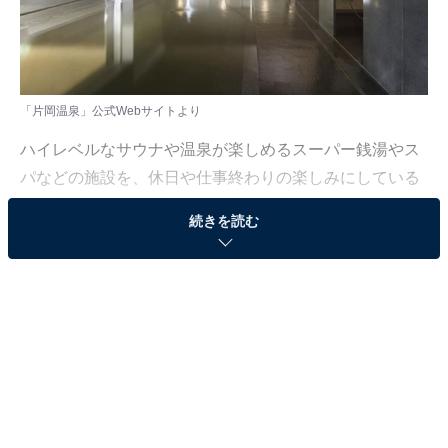
「片岡温泉」公式Webサイトより
ハイレベルなサウナや温泉が楽しめるスーパー銭湯やス
パなどの施設を、休日や仕事終わりの楽しみにしている
人も少なくないはず。日々の疲れを癒すリラックスタイ
続きを読む
ムは、何物にも代えがたい時間ですよね。しかし、近年
では高い人気をほこる施設も多く、どこに行けばよいか
迷ってしまう……そんな思いを抱えている人もいるので
はないでしょうか。
そんな人に向けて、All About ニュース編集部が厳選し
た、人気かつ評価の高いサウナやスーパー銭湯の施設を
紹介します。今回紹介するのは、三重県で人気の施設