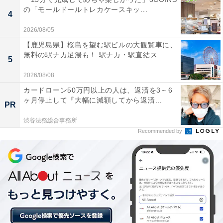
「片岡温泉」には以下のような口コミが寄せられていま
の「モールドールトレカケースキッ...
4
す。
2026/08/05
【鹿児島県】桜島を望む駅ビルの大観覧車に、
シャワーを含めて加水・加温・循環を一切行わない
無料の駅ナカ足湯も！ 駅ナカ・駅直結ス...
5
100％源泉かけ流しの天然温泉を贅沢に堪能でき、
2026/08/08
自然本来の豊かな温泉成分をそのまま肌で実感でき
カードローン50万円以上の人は、返済を3～6
ます。
ヶ月停止して『大幅に減額してから返済...
PR
渋谷法務総合事務所
Recommended by
アルカリ性単純温泉の泉質が非常に優れており、入
浴すると肌がすべすべになる高い美肌効果や、毛穴
の汚れを落とすツルツル肌効果をやさしく体感でき
ます。