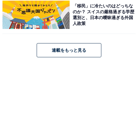
「移民」に冷たいのはどっちな
アクセス・料金情報は？ 泊まれる？
のか？ スイスの厳格過ぎる学歴
選別と、日本の曖昧過ぎる外国
人政策
アクセス
所在地：三重県三重郡菰野町菰野4800-1
連載をもっと見る
アクセス：車の場合は、東名阪自動車道「四日市I.C」よ
り国道477号線（湯の山街道）を西へ約15分、または新
名神高速道路「菰野IC（ETC専用）」より約5分です。
電車の場合は、近鉄湯の山線「湯の山温泉駅」から徒歩
約8分（約600m）です。
料金
※シャンプー・コンディショナー・ボディソープ・ドラ
イヤー完備。レンタル・販売タオルの用意あり。