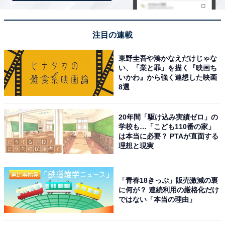
豊かな自然に囲まれた素晴らしいロケーションの中
で、温泉カフェやリラクゼーション、ミネラルミス
ト浴など、癒しの設備が豊富にそろっており1日中
注目の連載
リフレッシュできます。
東野圭吾や湊かなえだけじゃな
い、「業と罪」を描く『映画ち
いかわ』から強く連想した映画
8選
20年間「駆け込み実績ゼロ」の
学校も…「こども110番の家」
は本当に必要？ PTAが直面する
理想と現実
「青春18きっぷ」販売激減の裏
に何が？ 連続利用の厳格化だけ
ではない「本当の理由」