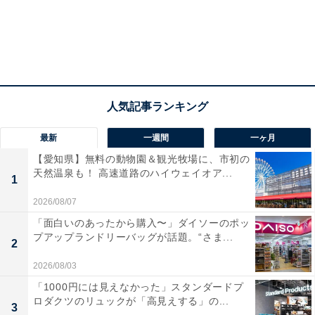
最新
一週間
一ヶ月
【愛知県】無料の動物園＆観光牧場に、市初の
天然温泉も！ 高速道路のハイウェイオア...
1
2026/08/07
「面白いのあったから購入〜」ダイソーのポッ
プアップランドリーバッグが話題。“さま...
2
2026/08/03
「1000円には見えなかった」スタンダードプ
ロダクツのリュックが「高見えする」の...
3