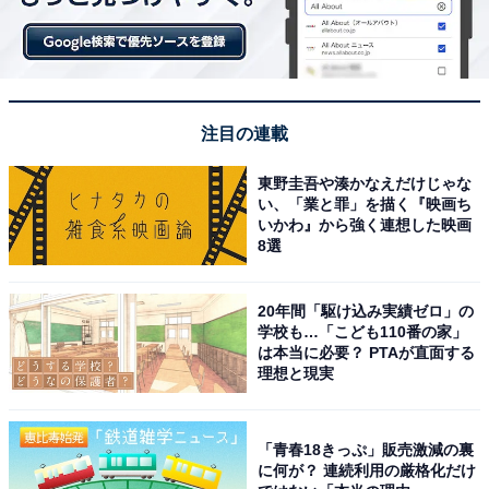
注目の連載
東野圭吾や湊かなえだけじゃな
い、「業と罪」を描く『映画ち
いかわ』から強く連想した映画
8選
20年間「駆け込み実績ゼロ」の
学校も…「こども110番の家」
は本当に必要？ PTAが直面する
理想と現実
「青春18きっぷ」販売激減の裏
に何が？ 連続利用の厳格化だけ