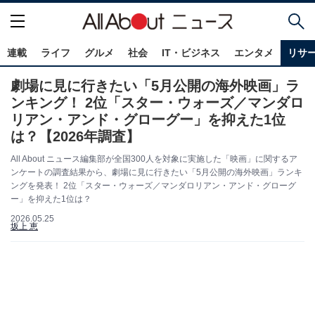
連載
ライフ
グルメ
社会
IT・ビジネス
エンタメ
リサ
劇場に見に行きたい「5月公開の海外映画」ラ
ンキング！ 2位「スター・ウォーズ／マンダロ
リアン・アンド・グローグー」を抑えた1位
は？【2026年調査】
All About ニュース編集部が全国300人を対象に実施した「映画」に関するア
ンケートの調査結果から、劇場に見に行きたい「5月公開の海外映画」ランキ
ングを発表！ 2位「スター・ウォーズ／マンダロリアン・アンド・グローグ
ー」を抑えた1位は？
2026.05.25
坂上 恵