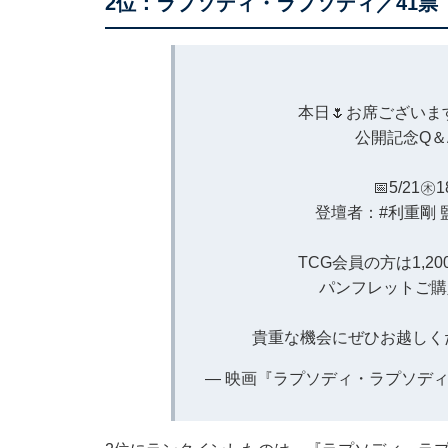
2位：ラプソディ・ラプソディ／41票
本日🌷お席ございま
公開記念Q＆
📅5/21
登壇者：
#利重剛
TCG会員の方は1,
パンフレットご購
貴重な機会にぜひお越しく
— 映画『ラプソディ・ラプソディ』公式