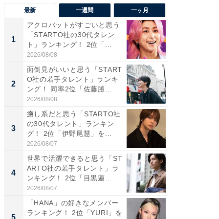
最新
一週間
一ヶ月
アクロバットがすごいと思う
癒し系だ
「STARTO社の30代タレン
の若手
1
1
ト」ランキング！ 2位「...
グ！ 2
2026/08/08
2026/08/0
面倒見がいいと思う「START
「パフ
O社の若手タレント」ランキ
思うST
2
2
ング！ 同率2位「佐藤勝...
ンキング
2026/08/08
2026/08/0
癒し系だと思う「STARTO社
ギャップ
の30代タレント」ランキン
RTO社
3
3
グ！ 2位「伊野尾慧」を...
キング！
2026/08/07
2026/08/0
世界で活躍できると思う「ST
癒し系だ
ARTO社の若手タレント」ラ
の30代
4
4
ンキング！ 2位「目黒蓮...
グ！ 2
2026/08/07
2026/08/0
「HANA」の好きなメンバー
「ファン
ランキング！ 2位「YURI」を
ARTO
5
5