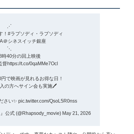
⋰
す！
#ラプソディ・ラプソディ
A＠シネスイッチ銀座
⋱
㊍18時40分の回上映後
監督
https://t.co/0qaMMe7Ocl
200円で映画が見れるお得な日！
入の方へサイン会も実施🖊
ださい✨
pic.twitter.com/QsoL5R0nss
 (@Rhapsody_movie)
May 21, 2026