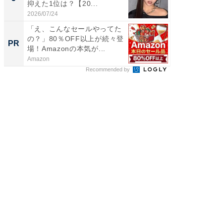
抑えた1位は？【20...
グ！ 2
2026/07/24
2026/08/0
「え、こんなセールやってた
「え、
の？」80％OFF以上が続々登
の？」8
PR
PR
場！Amazonの本気が...
場！Ama
Amazon
Amazon
Recommended by