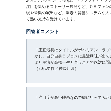
2位にランクインしたのは、『ラプソディ・ラ
注目を集めるストーリー展開など、邦画ファン
現や音楽の演出など、劇場の音響システムや大
て熱い支持を受けています。
回答者コメント
「正直最初はタイトルがボヘミアン・ラプ
かし、自分自身ラブコメに最近興味が出て
より主演が高橋一生と言うことで絶対に間
（20代男性／神奈川県）
「注目度が高い映画なので観に行ってみた