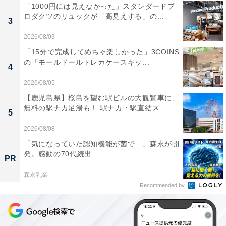
「1000円には見えなかった」スタンダードプ
ロダクツのリュックが「高見えする」の...
3
2026/08/03
「15分で完成してめちゃ楽しかった」3COINS
の「モールドールトレカケースキッ...
4
2026/08/05
【鹿児島県】桜島を望む駅ビルの大観覧車に、
無料の駅ナカ足湯も！ 駅ナカ・駅直結ス...
5
2026/08/08
「気になっていた認知機能が菌で…」森永が開
発。感動の70代続出
PR
森永乳業
Recommended by