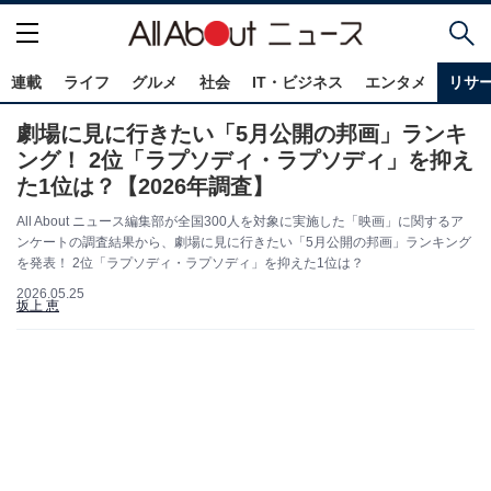
連載
ライフ
グルメ
社会
IT・ビジネス
エンタメ
リサ
劇場に見に行きたい「5月公開の邦画」ランキ
ング！ 2位「ラプソディ・ラプソディ」を抑え
た1位は？【2026年調査】
All About ニュース編集部が全国300人を対象に実施した「映画」に関するア
ンケートの調査結果から、劇場に見に行きたい「5月公開の邦画」ランキング
を発表！ 2位「ラプソディ・ラプソディ」を抑えた1位は？
2026.05.25
坂上 恵