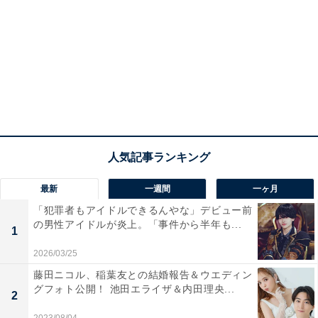
最新
一週間
一ヶ月
「犯罪者もアイドルできるんやな」デビュー前
の男性アイドルが炎上。「事件から半年も...
1
2026/03/25
藤田ニコル、稲葉友との結婚報告＆ウエディン
グフォト公開！ 池田エライザ＆内田理央...
2