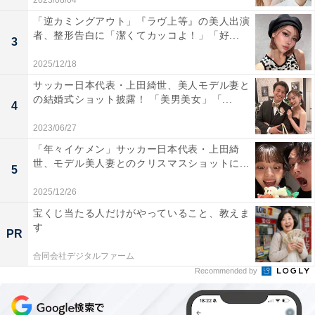
2023/08/04
「逆カミングアウト」『ラヴ上等』の美人出演
者、整形告白に「潔くてカッコよ！」「好...
3
2025/12/18
サッカー日本代表・上田綺世、美人モデル妻と
の結婚式ショット披露！ 「美男美女」「...
4
2023/06/27
「年々イケメン」サッカー日本代表・上田綺
世、モデル美人妻とのクリスマスショットに...
5
2025/12/26
宝くじ当たる人だけがやっていること、教えま
す
PR
合同会社デジタルファーム
Recommended by