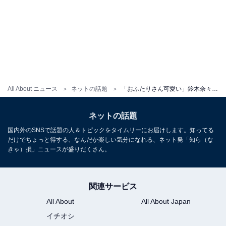
All About ニュース
ネットの話題
「おふたりさん可愛い」鈴木奈々、美人友人顔出しの再会ショット公開！ 「地元の友達と遊びました」
ネットの話題
国内外のSNSで話題の人＆トピックをタイムリーにお届けします。知ってる
だけでちょっと得する、なんだか楽しい気分になれる、ネット発「知ら（な
きゃ）損」ニュースが盛りだくさん。
関連サービス
All About
All About Japan
イチオシ