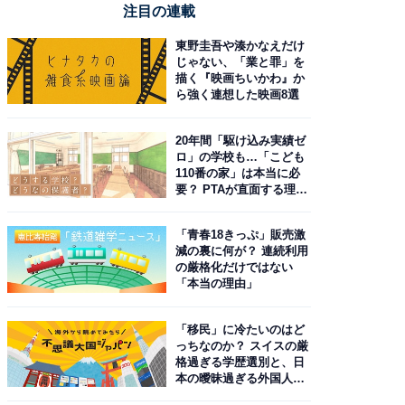
注目の連載
東野圭吾や湊かなえだけ
じゃない、「業と罪」を
描く『映画ちいかわ』か
ら強く連想した映画8選
20年間「駆け込み実績ゼ
ロ」の学校も…「こども
110番の家」は本当に必
要？ PTAが直面する理想
と現実
「青春18きっぷ」販売激
減の裏に何が？ 連続利用
の厳格化だけではない
「本当の理由」
「移民」に冷たいのはど
っちなのか？ スイスの厳
格過ぎる学歴選別と、日
本の曖昧過ぎる外国人政
策