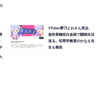
の
VTuber夢乃とわさん死去、
謗
急性骨髄性白血病で闘病生活
ま
送る。犯罪学教室のかなえ先
チ
生も報告
た