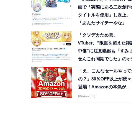
画で「実際にある二次創作
タイトルを使用」し炎上。
「あんたサイテーやな」
「クソデカため息」
VTuber、“限度を超えた誹
中傷”に注意喚起も「すみ
せんこれ同期でした」のオ
「え、こんなセールやって
の？」80％OFF以上が続々
登場！Amazonの本気が...
PR(Amazon)