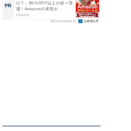
の？」80％OFF以上が続々登
を追求
PR
PR
場！Amazonの本気が...
は
Amazon
FINCHI o
Recommended by