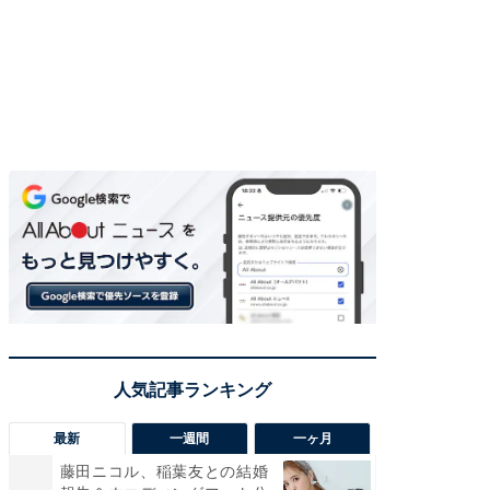
最新
一週間
一ヶ月
藤田ニコル、稲葉友との結婚
「さす