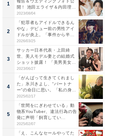
報告＆ウエディングフォト公
は」高
1
1
開！ 池田エライザ＆内田理
災地を
央...
「カ...
2023/08/04
2026/08/0
「犯罪者もアイドルできるん
「女の
やな」デビュー前の男性アイ
介、バ
2
2
ドルが炎上。「事件から半年
らのプレ
も...
愛...
2026/03/25
2026/08/0
サッカー日本代表・上田綺
「脚が
世、美人モデル妻との結婚式
横川尚
3
3
ショット披露！ 「美男美女」
ムキな姿
「...
刃...
2023/06/27
2026/08/0
「がんばって生きてくれまし
「え、
た」氷川きよし、“パートナ
芸人、2
4
4
ー”の命日に思い。「私の身
エットに
体...
2025/02/17
2026/08/0
「世間をにぎわせている」動
「脳がバ
物系YouTuber、違法行為の告
装姿が話
5
5
発に声明「飼育してい...
のお父さ
2025/02/07
2026/08/0
「え、こんなセールやってた
【西野