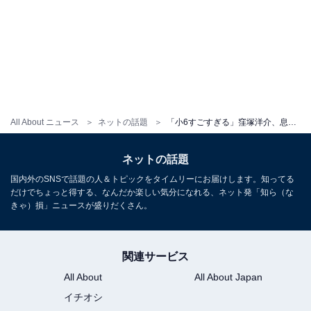
All About ニュース
ネットの話題
「小6すごすぎる」窪塚洋介、息子・愛流の卒アル公開！ 「こんな凄い作文書けるのスゴすぎ」「感動」
ネットの話題
国内外のSNSで話題の人＆トピックをタイムリーにお届けします。知ってる
だけでちょっと得する、なんだか楽しい気分になれる、ネット発「知ら（な
きゃ）損」ニュースが盛りだくさん。
関連サービス
All About
All About Japan
イチオシ