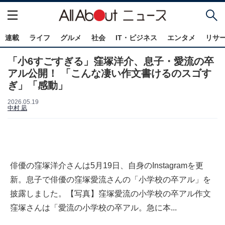
連載
ライフ
グルメ
社会
IT・ビジネス
エンタメ
リサ
「小6すごすぎる」窪塚洋介、息子・愛流の卒
アル公開！ 「こんな凄い作文書けるのスゴす
ぎ」「感動」
2026.05.19
中村 凪
俳優の窪塚洋介さんは5月19日、自身のInstagramを更
新。息子で俳優の窪塚愛流さんの「小学校の卒アル」を
披露しました。【写真】窪塚愛流の小学校の卒アル作文
窪塚さんは「愛流の小学校の卒アル。急に本...