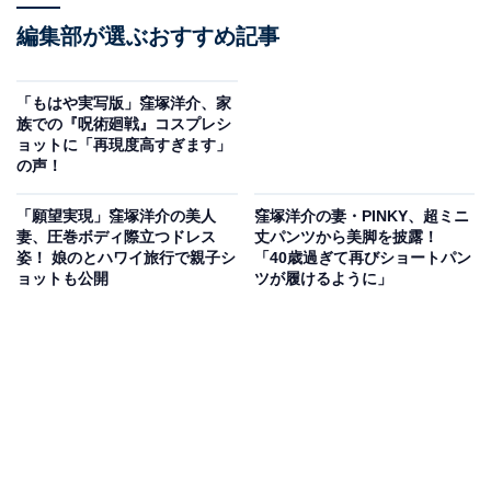
編集部が選ぶおすすめ記事
「もはや実写版」窪塚洋介、家
族での『呪術廻戦』コスプレシ
ョットに「再現度高すぎます」
の声！
「願望実現」窪塚洋介の美人
窪塚洋介の妻・PINKY、超ミニ
妻、圧巻ボディ際立つドレス
丈パンツから美脚を披露！
姿！ 娘のとハワイ旅行で親子シ
「40歳過ぎて再びショートパン
ョットも公開
ツが履けるように」