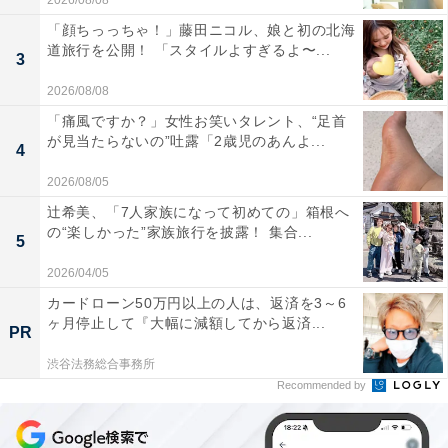
2026/08/08
「顔ちっっちゃ！」藤田ニコル、娘と初の北海
道旅行を公開！ 「スタイルよすぎるよ〜...
3
2026/08/08
「痛風ですか？」女性お笑いタレント、“足首
が見当たらないの”吐露「2歳児のあんよ...
4
2026/08/05
辻希美、「7人家族になって初めての」箱根へ
の“楽しかった”家族旅行を披露！ 集合...
5
2026/04/05
カードローン50万円以上の人は、返済を3～6
ヶ月停止して『大幅に減額してから返済...
PR
渋谷法務総合事務所
Recommended by