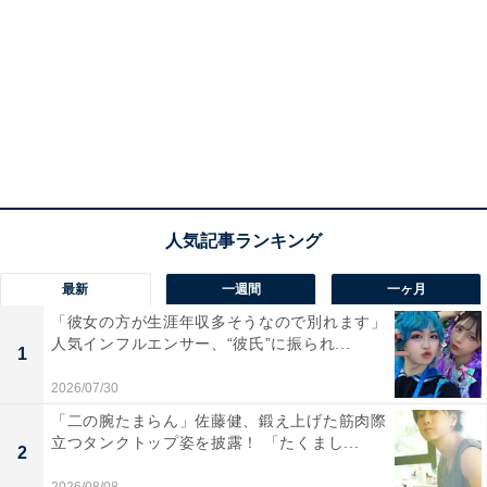
最新
一週間
一ヶ月
「彼女の方が生涯年収多そうなので別れます」
人気インフルエンサー、“彼氏”に振られ...
1
2026/07/30
「二の腕たまらん」佐藤健、鍛え上げた筋肉際
立つタンクトップ姿を披露！ 「たくまし...
2