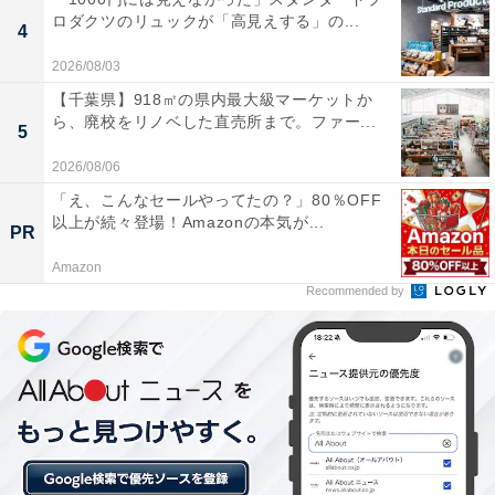
ロダクツのリュックが「高見えする」の...
広大な大露天風呂や、開放感抜群で目の前の大自然
4
を一望できる深さ120cmの立ち湯など、多彩でロケ
2026/08/03
ーション抜群のお風呂が非常に心地よい。
【千葉県】918㎡の県内最大級マーケットか
ら、廃校をリノベした直売所まで。ファー...
5
2026/08/06
毎時00分に自動でアロマ水が注がれる高温サウナの
「え、こんなセールやってたの？」80％OFF
オートロウリュと、すぐ隣にある透き通った地下水
以上が続々登場！Amazonの本気が...
PR
の水風呂や冷水滝シャワー（通称：コールドパニッ
Amazon
ク）の組み合わせが最高にリフレッシュできる。
Recommended by
約5,000冊の書籍が並ぶプレミアムラウンジスペー
スや、地元の旬の食材を活かした美味しい御膳・定
食が味わえるお食事処「DINING楓」など、お風呂
上がりものんびり贅沢に過ごせる設備が充実してい