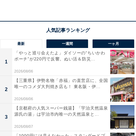
最新
一週間
一ヶ月
「やっと巡り会えたよ」ダイソーの“ちいかわ
ポーチ”が220円で反響。ぬい活＆防災...
1
2026/08/06
【三重県】伊勢名物「赤福」の直営店に、全国
唯一のコメダ大判焼き店も！ 東名阪・伊...
2
「天然温泉 風の森」の口コミは？
2026/08/06
【京都府の人気スーパー銭湯】「宇治天然温泉
源氏の湯」は宇治市内唯一の天然温泉と...
「天然温泉 風の森」には以下のような口コミが寄せられ
3
ています。
2026/08/07
「1000円には見えなかった」スタンダードプ