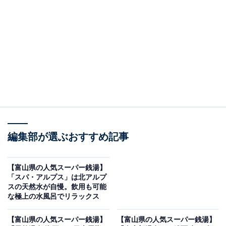
※2026年5月時点で、Googleクチコミが500件以上、平
均評価が3.5超えの銭湯を紹介しています
＞アクセスと料金をチェックする
この記事の執筆者：
All About ニュース編集
部
「All About ニュース」は、ネットの話題から世の中の動きまで、暮
編集部が選ぶおすすめ記事
らしの中にあふれる「なぜ？」「どうして？」を分かりやすく伝え
るAll About発のニュースメディアです。お金や仕事、恋愛、ITに関
...続きを読む
する疑問に対して専門家が分かりやすく回答するほか、エンタメ情
【富山県の人気スーパー銭湯】
報やSNSで話題のトピックスを紹介しています。
「スパ・アルプス」は北アルプ
※本記事で紹介している商品の購入やサービスの利用により、売上の一部が
スの天然水が自慢。飲用も可能
オールアバウトに還元されることがあります。
な極上の水風呂でリラックス
「天然温泉 風の森」は非日常の癒し空間を味わえ
【富山県の人気スーパー銭湯】
【富山県の人気スーパー銭湯】
る施設