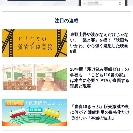
ます。
注目の連載
東野圭吾や湊かなえだけじゃな
い、「業と罪」を描く『映画ち
いかわ』から強く連想した映画
8選
20年間「駆け込み実績ゼロ」の
学校も…「こども110番の家」
は本当に必要？ PTAが直面する
理想と現実
「青春18きっぷ」販売激減の裏
に何が？ 連続利用の厳格化だけ
ではない「本当の理由」
アクセス・料金情報は？ 泊まれる？