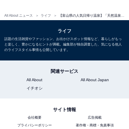
宿泊可否
宿泊：不可（営業時間が10:00〜23:00であり、深夜は閉
All About ニュース
ライフ
【富山県の人気日帰り温泉】「天然温泉 風の森」は大露天風呂や高濃度炭酸泉で非日常の癒し空間を味わえる施設
館するため日帰り利用のみとなっています）
ライフ
話題の生活雑貨やファッション、お出かけスポット情報など、暮らしがもっ
と楽しく、豊かになるヒントが満載。編集部が独自調査した、気になる他人
のライフスタイル事情も公開しています。
関連サービス
All About
All About Japan
イチオシ
サイト情報
会社概要
広告掲載
プライバシーポリシー
著作権・商標・免責事項