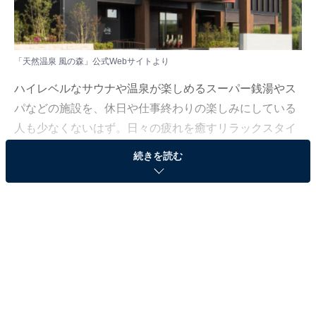
「天然温泉 風の森」公式Webサイトより
ハイレベルなサウナや温泉が楽しめるスーパー銭湯やス
パなどの施設を、休日や仕事終わりの楽しみにしている
人も少なくないはず。日々の疲れを癒すリラックスタイ
ムは、何物にも代えがたい時間ですよね。しかし、近年
続きを読む
では高い人気をほこる施設も多く、どこに行けばよいか
迷ってしまう……そんな思いを抱えている人もいるので
はないでしょうか。
そんな人に向けて、All About ニュース編集部が厳選し
た、人気かつ評価の高いサウナやスーパー銭湯の施設を
紹介します。今回紹介するのは、富山県で人気の施設
「天然温泉 風の森」です。