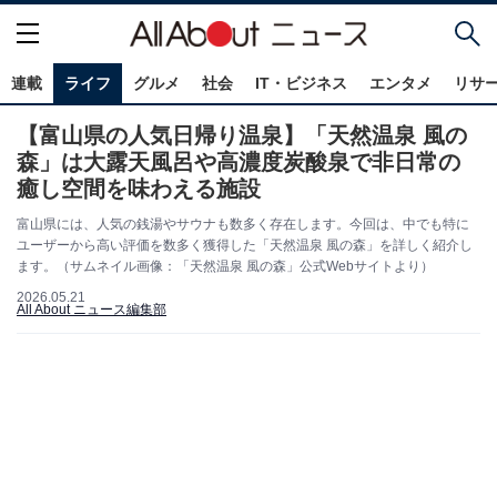
連載
ライフ
グルメ
社会
IT・ビジネス
エンタメ
リサ
【富山県の人気日帰り温泉】「天然温泉 風の
森」は大露天風呂や高濃度炭酸泉で非日常の
癒し空間を味わえる施設
富山県には、人気の銭湯やサウナも数多く存在します。今回は、中でも特に
ユーザーから高い評価を数多く獲得した「天然温泉 風の森」を詳しく紹介し
ます。（サムネイル画像：「天然温泉 風の森」公式Webサイトより）
2026.05.21
All About ニュース編集部