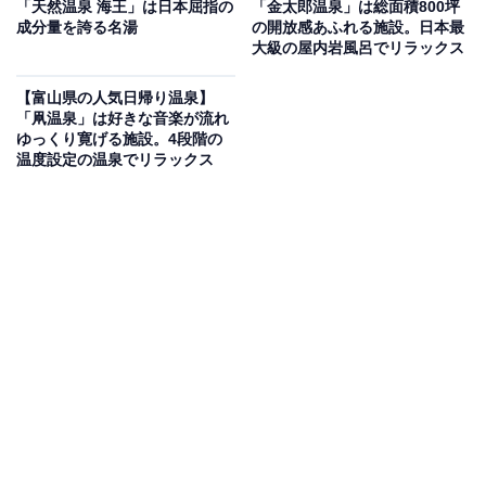
「天然温泉 海王」は日本屈指の
「金太郎温泉」は総面積800坪
成分量を誇る名湯
の開放感あふれる施設。日本最
大級の屋内岩風呂でリラックス
「天然温泉 風の森」は、お肌への刺激が少ない純度の高
い天然温泉（源泉名：小矢部温泉）を楽しめる施設で
【富山県の人気日帰り温泉】
す。四季折々の景色を望む「大露天風呂」や「高濃度炭
「凧温泉」は好きな音楽が流れ
ゆっくり寛げる施設。4段階の
酸泉」、深さ120cmの「立ち湯」など6種類のお風呂を
温度設定の温泉でリラックス
完備。サウナでは毎時00分にオートロウリュが作動しま
す。お食事処「DINING楓」では地元の旬の食材を使った
料理を堪能できます。
楽天トラベルで泊まれるサウナを探す