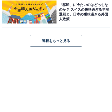
アクセス
「移民」に冷たいのはどっちな
のか？ スイスの厳格過ぎる学歴
選別と、日本の曖昧過ぎる外国
所在地：富山県小矢部市西中野1086-1
人政策
アクセス：あいの風とやま鉄道「石動駅」からバスで約
9分、「三井アウトレットモール」バス停下車後、徒歩5
分。お車の場合は、能越自動車道「福岡IC」より国道8
連載をもっと見る
号で約3km。
料金
※シャンプー、リンス、ボディーソープ、ドライヤー、
コットン・綿棒は無料で用意されています。レンタルタ
オルセット（300円）や館内着（250円）は有料レンタル
となります。
平日：850円
土・日・祝：950円