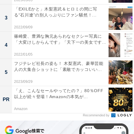
2023/03/03
「EXILEかと」木梨憲武＆ヒロミの間に写
る“石川遼”の別人っぷりにファン騒然！...
3
2022/09/09
篠崎愛、豊満な胸元あらわなセクシー写真に
「大変けしからんです」「天下一の美女です...
4
2022/01/05
フジテレビ社長の姿も！ 木梨憲武、豪華芸能
人の大集合ショットに「素敵でカッコいい...
5
2023/09/29
「え、こんなセールやってたの？」80％OFF
以上が続々登場！Amazonの本気が...
PR
Amazon
Recommended by