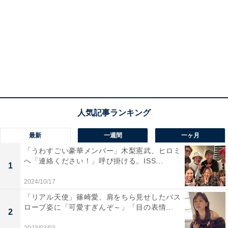
最新
一週間
一ヶ月
「うわすごい豪華メンバー」木梨憲武、ヒロミ
へ「連絡ください！」呼び掛ける。ISS...
1
2024/10/17
「リアル天使」篠崎愛、肩をちら見せしたバス
ローブ姿に「可愛すぎんぞ～」「目の表情...
2