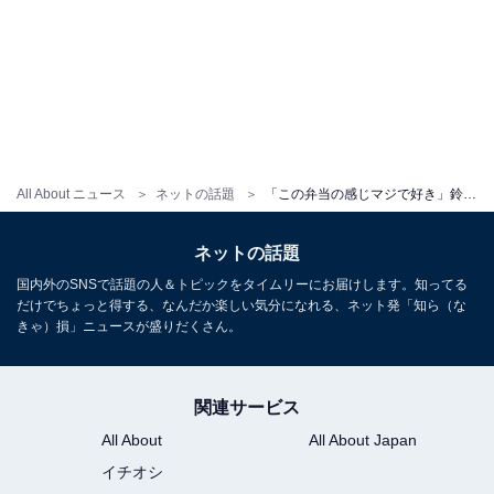
All About ニュース
ネットの話題
「この弁当の感じマジで好き」鈴木奈々、手作り弁当公開！ 「シンプルでとっても美味しそうですねぇ」
ネットの話題
国内外のSNSで話題の人＆トピックをタイムリーにお届けします。知ってる
だけでちょっと得する、なんだか楽しい気分になれる、ネット発「知ら（な
きゃ）損」ニュースが盛りだくさん。
関連サービス
All About
All About Japan
イチオシ