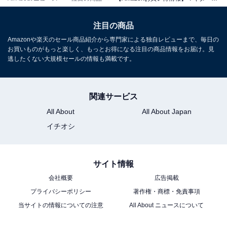
マキタ(makita) 充電式インパクトレンチ 18V6Ah バッテ
注目の商品
リ2本・充電器・ケース付 TW300DRGX
Amazonや楽天のセール商品紹介から専門家による独自レビューまで、毎日の
Amazonで見る
お買いものがもっと楽しく、もっとお得になる注目の商品情報をお届け。見
逃したくない大規模セールの情報も満載です。
マキタ「MTW001DSA」
関連サービス
All About
All About Japan
イチオシ
サイト情報
会社概要
広告掲載
マキタ(Makita) 充電式インパクトレンチ 18V2Ah バッテ
プライバシーポリシー
著作権・商標・免責事項
リ・充電器・ケース付 MTW001DSA
当サイトの情報についての注意
All About ニュースについて
Amazonで見る