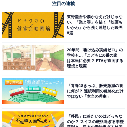
注目の連載
東野圭吾や湊かなえだけじゃな
い、「業と罪」を描く『映画ち
いかわ』から強く連想した映画
8選
20年間「駆け込み実績ゼロ」の
学校も…「こども110番の家」
は本当に必要？ PTAが直面する
理想と現実
「青春18きっぷ」販売激減の裏
に何が？ 連続利用の厳格化だけ
【今日チェックしたい】マキタの人気商品5選
ではない「本当の理由」
マキタ「TW700DZ」
「移民」に冷たいのはどっちな
のか？ スイスの厳格過ぎる学歴
選別と、日本の曖昧過ぎる外国