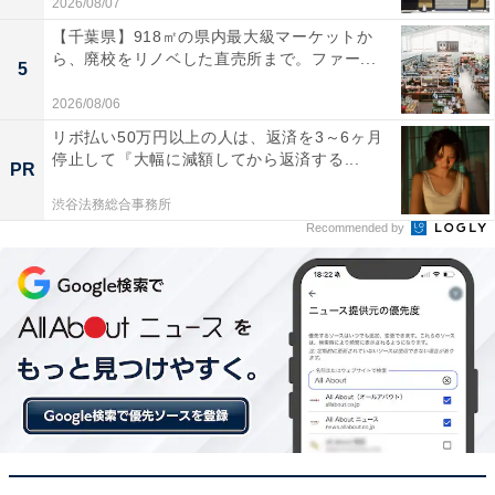
2026/08/07
驚くほどのハイパワーで固着した大型ボルトも一瞬
【千葉県】918㎡の県内最大級マーケットか
で緩めることができました
ら、廃校をリノベした直売所まで。ファー...
5
2026/08/06
リボ払い50万円以上の人は、返済を3～6ヶ月
オートストップモードのおかげでナットの不意な脱
停止して『大幅に減額してから返済する...
落や紛失を防げて安心です
PR
渋谷法務総合事務所
Recommended by
少しトリガを引くだけで全速になる機能がとても楽
で作業効率が格段に上がりました
ハードな現場で確かなパワーを求めたい人や、効率よく
安全に作業をこなしたい人には、おすすめの商品といえ
そうです。