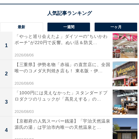
ク1,350N・mを実現したプロ仕様のインパクトレンチで
す。固着した大型車のボルトも素早く緩めるパワーに加
え、
ナットの脱落を防止する正逆転オートストップモー
最新
一週間
一ヶ月
ド
も搭載しています。
「やっと巡り会えたよ」ダイソーの“ちいかわ
ポーチ”が220円で反響。ぬい活＆防災...
1
スイッチを少し引くだけで全速回転するモードもあり、
2026/08/06
長時間の連続作業でも指の疲労を大幅に軽減
。タフな現
【三重県】伊勢名物「赤福」の直営店に、全国
場作業や足回りの整備が驚くほどスムーズに進化しま
唯一のコメダ大判焼き店も！ 東名阪・伊...
2
す！
2026/08/06
「1000円には見えなかった」スタンダードプ
マキタのインパクトレンチ「TW001GRDX」の口コミ
ロダクツのリュックが「高見えする」の...
は？
3
2026/08/03
マキタのインパクトレンチ「TW001GRDX」には以下の
【京都府の人気スーパー銭湯】「宇治天然温泉
ような口コミが寄せられています。
源氏の湯」は宇治市内唯一の天然温泉と...
4