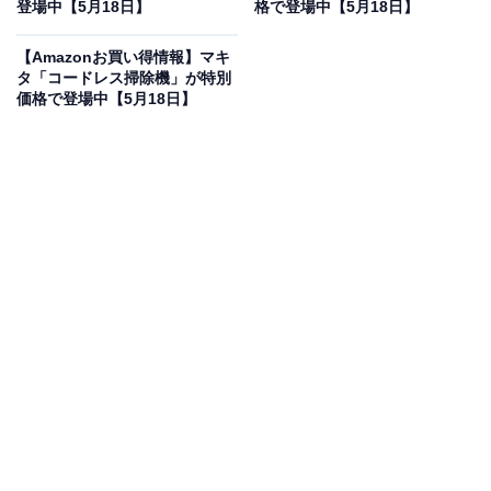
35％オフで登場
登場中【5月18日】
格で登場中【5月18日】
【Amazonお買い得情報】マキ
タ「コードレス掃除機」が特別
価格で登場中【5月18日】
マキタ(Makita) 40Vmax充電式インパクトレンチ 2.5Ah
バッテリ2本・充電器・ケース付 TW001GRDX
Amazonで見る
マキタのインパクトレンチ「TW001GRDX」は現在35％
オフの特別価格・税込7万1200円で販売中です。
この商品のおすすめポイントは？
40Vmaxの圧倒的なハイパワー
を誇り、最大締付けトル