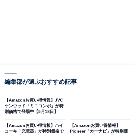
※以下のセール情報は5月20日13時現在のものです。値
段の変更、売り切れの場合もあります。
この記事の執筆者：
All About ニュース お買
いもの部
編集部が選ぶおすすめ記事
Amazonのセール商品から売れ筋ランキングまで、毎日のお買いも
のがもっと楽しく、もっとお得になる情報をお届け。編集部員によ
る独自レビューなど、ここでしか手に入らない情報も満載です。
...続きを読む
【Amazonお買い得情報】JVC
ケンウッド「ミニコンポ」が特
※本記事で紹介している商品の購入やサービスの利用により、売上の一部が
別価格で登場中【5月18日】
オールアバウトに還元されることがあります。
【Amazonお買い得情報】ハイ
【Amazonお買い得情報】
マキタの「インパクトレンチ」が限定価格に！
コーキ「充電器」が特別価格で
Pioneer「カーナビ」が特別価