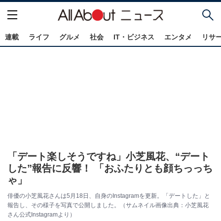
連載
ライフ
グルメ
社会
IT・ビジネス
エンタメ
リサ
「デート楽しそうですね」小芝風花、“デート
した”報告に反響！ 「おふたりとも顔ちっっち
ゃ」
俳優の小芝風花さんは5月18日、自身のInstagramを更新。「デートした」と
報告し、その様子を写真で公開しました。（サムネイル画像出典：小芝風花
さん公式Instagramより）