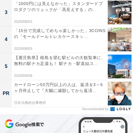
「1000円には見えなかった」スタンダードプ
ロダクツのリュックが「高見えする」の...
3
2026/08/03
「15分で完成してめちゃ楽しかった」3COINS
の「モールドールトレカケースキッ...
4
2026/08/05
【鹿児島県】桜島を望む駅ビルの大観覧車に、
無料の駅ナカ足湯も！ 駅ナカ・駅直結ス...
5
2026/08/08
カードローン50万円以上の人は、返済を3～6
ヶ月停止して『大幅に減額してから返済...
PR
渋谷法務総合事務所
Recommended by