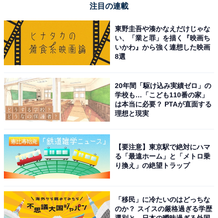
注目の連載
東野圭吾や湊かなえだけじゃな
い、「業と罪」を描く『映画ち
いかわ』から強く連想した映画
【今日チェックしたい】JBLの人気商品5選
8選
JBL「BAR 1300M2」
20年間「駆け込み実績ゼロ」の
学校も…「こども110番の家」
は本当に必要？ PTAが直面する
理想と現実
【要注意】東京駅で絶対にハマ
る「最遠ホーム」と「メトロ乗
り換え」の絶望トラップ
JBL BAR 1300M2 サウンドバー/11.1.4ch完全ワイヤレス
サラウンド/合計29基のドライバー/「IMAX ENHANCED」
認証/Dolby Atmos/DTS:X/eARC対応/ブラック
「移民」に冷たいのはどっちな
JBLBAR1300M2BLKJN
のか？ スイスの厳格過ぎる学歴
Amazonで見る
選別と、日本の曖昧過ぎる外国