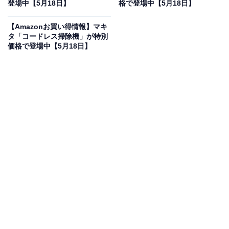
登場中【5月18日】
格で登場中【5月18日】
JBL BAR 300 MK2 サウンドバー/5ch/マルチビーム
ver.3.0/Dolby Atmos対応/ホームシアター/9基のスピーカ
【Amazonお買い得情報】マキ
ー/eARC対応/拡張可能/ブラック JBLBAR300M2BLKJN
タ「コードレス掃除機」が特別
Amazonで見る
価格で登場中【5月18日】
JBLのサウンドバー「BAR 300 MK2」は現在17％オフの
特別価格・税込4万989円で販売中です。
この商品のおすすめポイントは？
9基のスピーカー
を搭載し、Dolby Atmosと最新のマルチ
ビームver.3.0により
臨場感あふれる5ch立体音響
を実
現。コンパクトなワンボディでありながら、部屋中を包
み込むようなリアルなサラウンドを体感できるのが魅力
です！
eARC対応でテレビとの接続も非常にスムーズ。これ1台