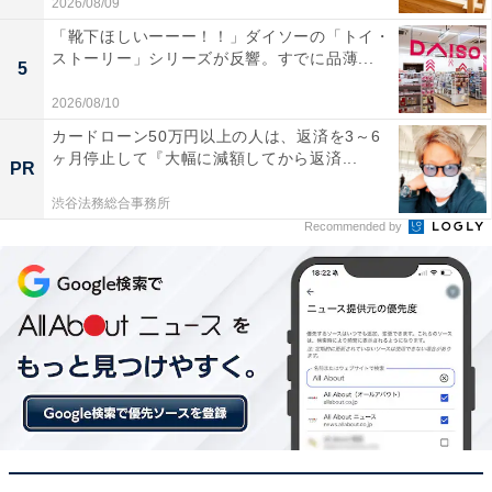
2026/08/09
テレビとの接続や初期設定がとても簡単で映画も音
「靴下ほしいーーー！！」ダイソーの「トイ・
楽も毎日大活躍しています
ストーリー」シリーズが反響。すでに品薄...
5
2026/08/10
自宅で手軽に本格的なシアター体験を楽しみたい人や、
カードローン50万円以上の人は、返済を3～6
ヶ月停止して『大幅に減額してから返済...
音質に妥協したくない人には、おすすめの商品といえそ
PR
うです。
渋谷法務総合事務所
Recommended by