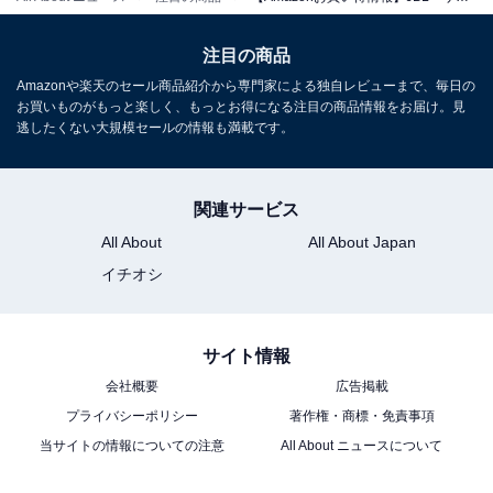
注目の商品
Amazonや楽天のセール商品紹介から専門家による独自レビューまで、毎日の
お買いものがもっと楽しく、もっとお得になる注目の商品情報をお届け。見
逃したくない大規模セールの情報も満載です。
JBL BAR 1000M2 サウンドバー/7.1.4ch完全ワイヤレス
関連サービス
サラウンド/合計15基のドライバー/Dolby
Atmos/DTS:X/eARC対応/ブラック
All About
All About Japan
JBLBAR1000M2BLKJN
イチオシ
Amazonで見る
サイト情報
JBL「LIVE BEAM 3」
会社概要
広告掲載
プライバシーポリシー
著作権・商標・免責事項
当サイトの情報についての注意
All About ニュースについて