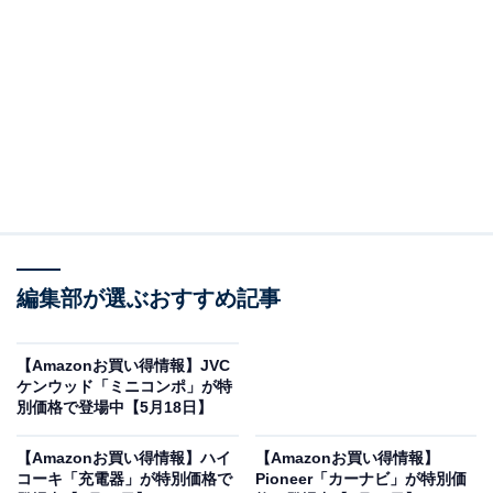
※以下のセール情報は5月19日20時現在のものです。値
段の変更、売り切れの場合もあります。
※本記事で紹介している商品の購入やサービスの利用により、売上の一部が
オールアバウトに還元されることがあります。
JBLの「サウンドバー」が限定価格に！ 17％オフ
で登場
編集部が選ぶおすすめ記事
【Amazonお買い得情報】JVC
ケンウッド「ミニコンポ」が特
別価格で登場中【5月18日】
【Amazonお買い得情報】ハイ
【Amazonお買い得情報】
コーキ「充電器」が特別価格で
Pioneer「カーナビ」が特別価