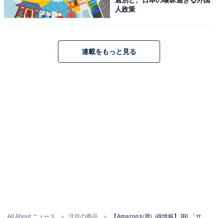
人政策
JBL「SB510」
連載をもっと見る
【Amazon.co.jp 限定】JBL SB510 オールインワンサウ
ンドバー/サブウーファー内蔵3.1ch/HDMIケーブル付属/セ
ンターチャンネルスピーカー搭載/200W/ARC対応/Dolby
Audio/ブラック JBLSB510BLKJN
Amazonで見る
JBL「1000M2」
All About ニュース
注目の商品
【Amazonお買い得情報】JBL「サウンドバー」が特別価格で登場中【5月19日】