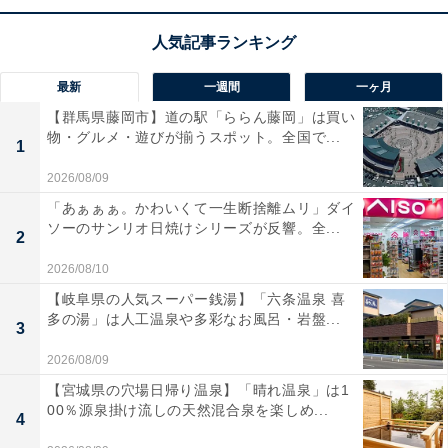
で、いつもの映画やライブ映像が格段に贅沢なエンター
テインメントへと進化しますね。
最新
一週間
一ヶ月
JBLのサウンドバー「BAR 300 MK2」の口コミは？
【群馬県藤岡市】道の駅「ららん藤岡」は買い
物・グルメ・遊びが揃うスポット。全国で...
JBLのサウンドバー「BAR 300 MK2」には以下のような
1
口コミが寄せられています。
2026/08/09
「あぁぁぁ。かわいくて一生断捨離ムリ」ダイ
ソーのサンリオ日焼けシリーズが反響。全...
圧倒的な立体音響でまるで映画館にいるような臨場
2
感を自宅で楽しめます
2026/08/10
【岐阜県の人気スーパー銭湯】「六条温泉 喜
多の湯」は人工温泉や多彩なお風呂・岩盤...
3
コンパクトな本体からは想像できないほど迫力ある
2026/08/09
重低音とクリアな音質です
【宮城県の穴場日帰り温泉】「晴れ温泉」は1
00％源泉掛け流しの天然混合泉を楽しめ...
4