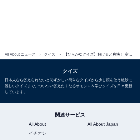
All About ニュース
クイズ
【ひらがなクイズ】解けると爽快！ 空欄に共通する2文字は？ ヒントは海の恵み
クイズ
日本人なら答えられないと恥ずかしい簡単なクイズから少し頭を使う絶妙に
難しいクイズまで、ついつい答えたくなるオモシロ＆学びクイズを日々更新
しています。
関連サービス
All About
All About Japan
イチオシ