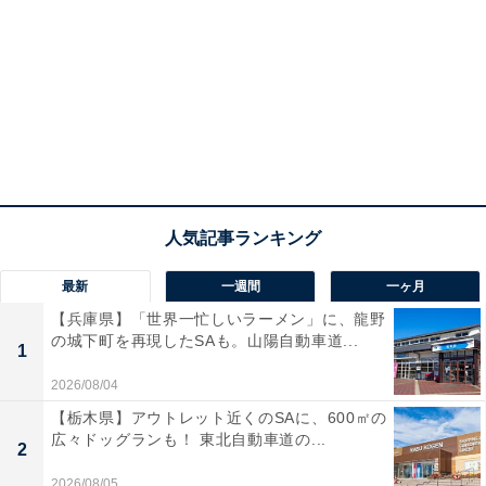
最新
一週間
一ヶ月
【兵庫県】「世界一忙しいラーメン」に、龍野
の城下町を再現したSAも。山陽自動車道...
1
2026/08/04
【栃木県】アウトレット近くのSAに、600㎡の
広々ドッグランも！ 東北自動車道の...
2
2026/08/05