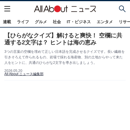
連載
ライフ
グルメ
社会
IT・ビジネス
エンタメ
リサ
【ひらがなクイズ】解けると爽快！ 空欄に共
通する2文字は？ ヒントは海の恵み
3つの言葉の空欄を埋めて正しい日本語を完成させるクイズです。長い繊維を
引きそろえて作られるもの、岩場で採れる海産物、別の土地からやって来た
人をヒントに、共通のひらがな2文字を導き出しましょう。
2026.05.20
All About ニュース編集部