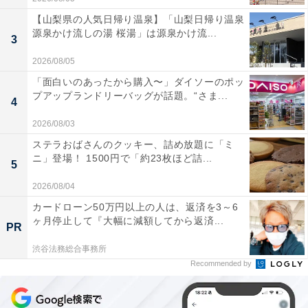
【山梨県の人気日帰り温泉】「山梨日帰り温泉
源泉かけ流しの湯 桜湯」は源泉かけ流...
3
2026/08/05
「面白いのあったから購入〜」ダイソーのポッ
プアップランドリーバッグが話題。“さま...
4
2026/08/03
ステラおばさんのクッキー、詰め放題に「ミ
ニ」登場！ 1500円で「約23枚ほど詰...
5
2026/08/04
カードローン50万円以上の人は、返済を3～6
ヶ月停止して『大幅に減額してから返済...
PR
渋谷法務総合事務所
Recommended by