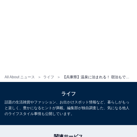
All About ニュース
ライフ
【兵庫県】温泉に泊まれる！ 宿泊もできる人気スーパー銭湯・日帰り温泉5選
ライフ
話題の生活雑貨やファッション、お出かけスポット情報など、暮らしがもっ
と楽しく、豊かになるヒントが満載。編集部が独自調査した、気になる他人
のライフスタイル事情も公開しています。
関連サービス