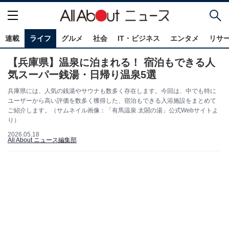
連載
ライフ
グルメ
社会
IT・ビジネス
エンタメ
リサ
【兵庫県】温泉に泊まれる！ 宿泊もできる人
気スーパー銭湯・日帰り温泉5選
兵庫県には、人気の銭湯やサウナも数多く存在します。今回は、中でも特に
ユーザーから高い評価を数多く獲得した、宿泊もできる入浴施設をまとめて
ご紹介します。（サムネイル画像：「有馬温泉 太閤の湯」公式Webサイトよ
り）
2026.05.18
All About ニュース編集部