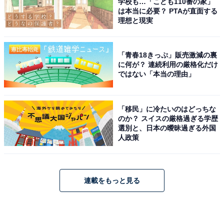
学校も…「こども110番の家」
は本当に必要？ PTAが直面する
理想と現実
「青春18きっぷ」販売激減の裏
に何が？ 連続利用の厳格化だけ
ではない「本当の理由」
「移民」に冷たいのはどっちな
のか？ スイスの厳格過ぎる学歴
選別と、日本の曖昧過ぎる外国
人政策
連載をもっと見る