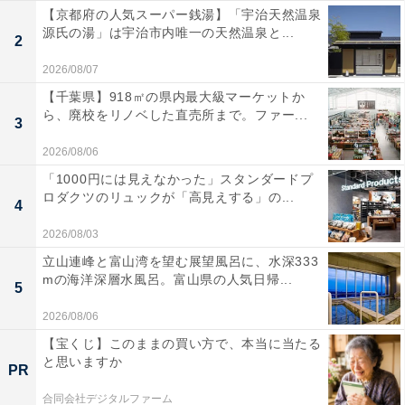
【京都府の人気スーパー銭湯】「宇治天然温泉
源氏の湯」は宇治市内唯一の天然温泉と...
2
2026/08/07
【千葉県】918㎡の県内最大級マーケットか
ら、廃校をリノベした直売所まで。ファー...
3
2026/08/06
「1000円には見えなかった」スタンダードプ
ロダクツのリュックが「高見えする」の...
4
2026/08/03
立山連峰と富山湾を望む展望風呂に、水深333
mの海洋深層水風呂。富山県の人気日帰...
5
2026/08/06
【宝くじ】このままの買い方で、本当に当たる
と思いますか
PR
合同会社デジタルファーム