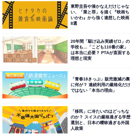
東野圭吾や湊かなえだけじゃな
い、「業と罪」を描く『映画ち
いかわ』から強く連想した映画
8選
20年間「駆け込み実績ゼロ」の
学校も…「こども110番の家」
は本当に必要？ PTAが直面する
理想と現実
「青春18きっぷ」販売激減の裏
に何が？ 連続利用の厳格化だけ
ではない「本当の理由」
「移民」に冷たいのはどっちな
のか？ スイスの厳格過ぎる学歴
選別と、日本の曖昧過ぎる外国
人政策