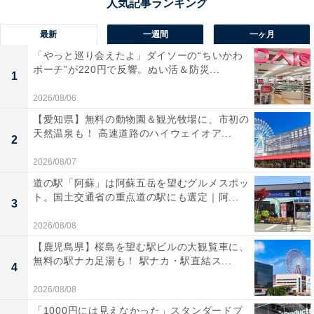
最新
一週間
一ヶ月
「やっと巡り会えたよ」ダイソーの“ちいかわ
ポーチ”が220円で反響。ぬい活＆防災...
1
2026/08/06
【愛知県】無料の動物園＆観光牧場に、市初の
天然温泉も！ 高速道路のハイウェイオア...
2
2026/08/07
道の駅「阿蘇」は阿蘇五岳を望むグルメスポッ
ト。国土交通省の重点道の駅にも選定｜阿...
3
2026/08/08
【鹿児島県】桜島を望む駅ビルの大観覧車に、
無料の駅ナカ足湯も！ 駅ナカ・駅直結ス...
4
2026/08/08
「1000円には見えなかった」スタンダードプ