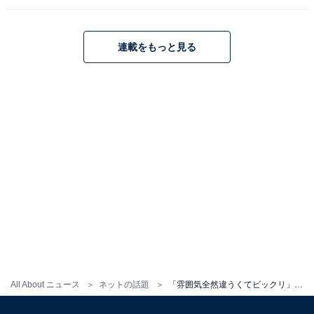
連載をもっと見る
All About ニュース
ネットの話題
「雰囲気全然違うくてビックリ」ファーストサマーウイカ、ショートカット姿に反響！ 「めちゃくちゃ美人」