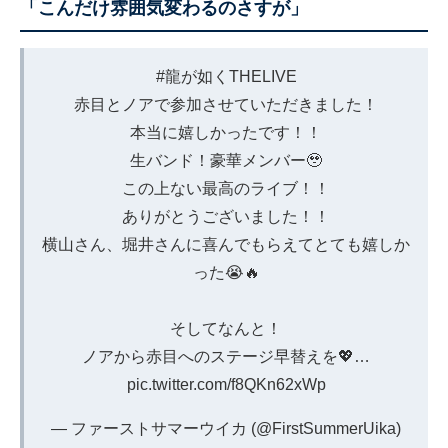
「こんだけ雰囲気変わるのさすが」
#龍が如くTHELIVE
赤目とノアで参加させていただきました！
本当に嬉しかったです！！
生バンド！豪華メンバー🥹
この上ない最高のライブ！！
ありがとうございました！！
横山さん、堀井さんに喜んでもらえてとても嬉しか
った😭🔥
そしてなんと！
ノアから赤目へのステージ早替えを💖…
pic.twitter.com/f8QKn62xWp
— ファーストサマーウイカ (@FirstSummerUika)