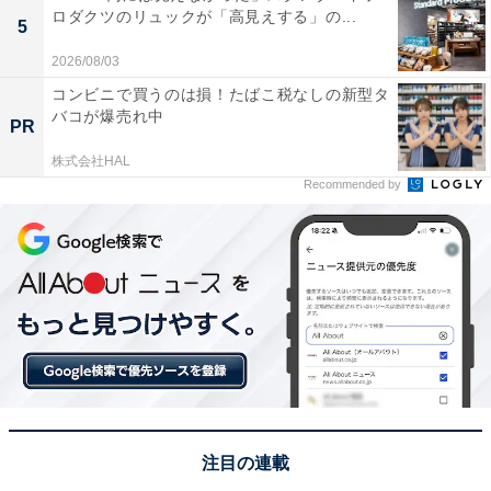
ロダクツのリュックが「高見えする」の...
5
2026/08/03
コンビニで買うのは損！たばこ税なしの新型タ
バコが爆売れ中
PR
株式会社HAL
Recommended by
注目の連載