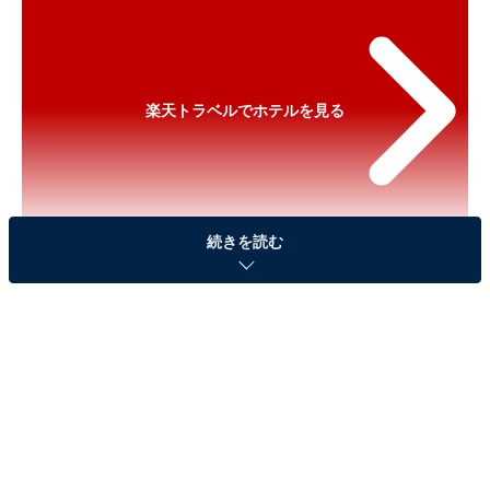
楽天トラベルでホテルを見る
続きを読む
※以下のセール情報は2026年5月19日10時現在のもので
す。料金の変更、満室の場合もあります。
※本記事で紹介している商品の購入やサービスの利用により、売上の一部が
オールアバウトに還元されることがあります。
「伊東温泉 音無の森 緑風園」が実質30％引きに！