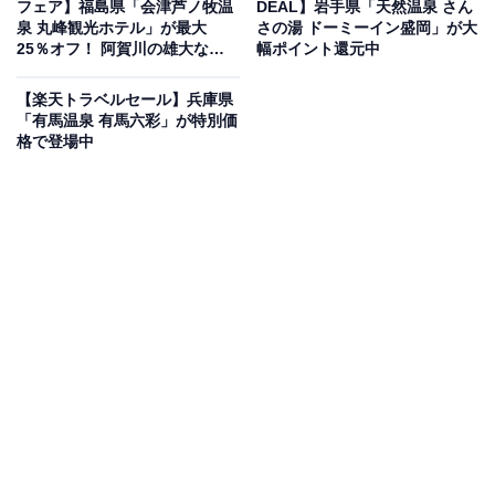
フェア】福島県「会津芦ノ牧温
DEAL】岩手県「天然温泉 さん
泉 丸峰観光ホテル」が最大
さの湯 ドーミーイン盛岡」が大
25％オフ！ 阿賀川の雄大な渓
幅ポイント還元中
楽天トラベルでホテルを見る
谷美に包まれた宿【5月18日】
【楽天トラベルセール】兵庫県
「有馬温泉 有馬六彩」が特別価
格で登場中
この宿泊施設のおすすめポイントは？
伊東温泉 音無の森 緑風園は、昭和レトロでシンプルな佇
まいが魅力の老舗温泉宿。音無の森に囲まれた露天風呂
や内湯では、自家源泉掛け流しの天然温泉を一晩中いつ
でも堪能できます。リーズナブルな素泊まりが中心で、
おかわり自由な朝食の無料サービスも好評。自動精算機
でのスムーズな精算も便利です。
宿泊者からは「お風呂が深夜も入れ、泉質はアルカリ性