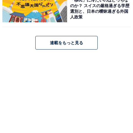
「露天風呂付きヴィラ 紅葉」が特別価格で登場
のか？ スイスの厳格過ぎる学歴
中
選別と、日本の曖昧過ぎる外国
人政策
連載をもっと見る