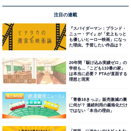
注目の連載
※掲載されている情報は記事公開時のものです。あらか
『スパイダーマン：ブランド・
じめご了承ください。 また、記事中の宿泊プランを予約
ニュー・デイ』が「史上もっと
すると、売上の一部がオールアバウトに還元されること
も優しいヒーロー映画」になっ
た理由。予習したい作品は？
があります。
20年間「駆け込み実績ゼロ」の
この記事の執筆者：
All About ニュース 旅行
学校も…「こども110番の家」
部
は本当に必要？ PTAが直面する
理想と現実
全国の人気ホテルから今泊まりたい宿を厳選してご紹介。日々更新
される売れ筋ランキングや、見逃せないセール・キャンペーン情報
など、お得に旅を楽しむための秘けつが満載です。さらに、ここで
...続きを読む
「青春18きっぷ」販売激減の裏
しか読めない独自コンテンツも充実。編集部員による宿泊レビュー
に何が？ 連続利用の厳格化だけ
では、公式Webサイトだけでは分からないリアルな様子を紹介しま
ではない「本当の理由」
す。
こちらもおすすめ
【楽天トラベルアーリーサマーフェア】栃木県
「移民」に冷たいのはどっちな