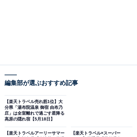
編集部が選ぶおすすめ記事
伊東温泉 音無の森 緑風園（画像出典：楽天トラベル）
【楽天トラベル売れ筋1位】大
「伊東温泉 音無の森 緑風園」の楽天スーパーDEALプラ
分県「湯布院温泉 御宿 由布乃
ンを予約すると、実質30％オフで宿泊可能です。
庄」は全室離れで過ごす星降る
高原の隠れ宿【5月18日】
【楽天トラベルアーリーサマー
【楽天トラベル×スーパー