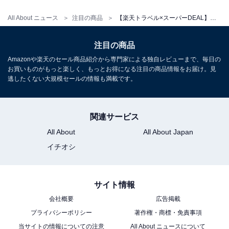
All About ニュース
注目の商品
【楽天トラベル×スーパーDEAL】静岡県「伊東温泉 音無の森 緑風園」が実質30％引き！昭和レトロでシンプルな佇まいが魅力の老舗温泉宿【5月19日】
注目の商品
Amazonや楽天のセール商品紹介から専門家による独自レビューまで、毎日の
お買いものがもっと楽しく、もっとお得になる注目の商品情報をお届け。見
逃したくない大規模セールの情報も満載です。
関連サービス
All About
All About Japan
イチオシ
サイト情報
会社概要
広告掲載
プライバシーポリシー
著作権・商標・免責事項
当サイトの情報についての注意
All About ニュースについて