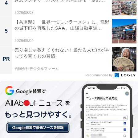
み式ランドリーバスケットが高評価「使わ...
4
2026/08/03
楽天トラベルのスーパーDEALとは？
【兵庫県】「世界一忙しいラーメン」に、龍野
の城下町を再現したSAも。山陽自動車道...
5
楽天スーパーDEALは、全国各地人気ホテルや旅館を大
2026/08/04
幅ポイントバックで予約できるイベント。楽天IDを用い
売り場じゃ教えてくれない！当たる人だけがや
てスーパーDEAL対象のプランを予約し、実際に宿泊す
ってる宝くじの習慣
PR
ると、もれなく宿泊料金の30～40％が楽天ポイントで還
元されます。お得に宿泊したい人は、日々更新されるお
合同会社デジタルファーム
Recommended by
すすめプランをお見逃しなく！
※プラン名称に【楽天スーパーDEAL】と記載があるプ
ランのみ、ポイント還元対象です
楽天スーパーDEAL対象のホテル・プランを見る