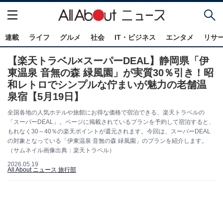
連載
ライフ
グルメ
社会
IT・ビジネス
エンタメ
リサ
【楽天トラベル×スーパーDEAL】静岡県「伊
東温泉 音無の森 緑風園」が実質30％引き！昭
和レトロでシンプルな佇まいが魅力の老舗温
泉宿【5月19日】
全国各地の人気ホテルや旅館にお得な価格で宿泊できる、楽天トラベルの
「スーパーDEAL」。ページに掲載されているプランを予約して宿泊すると、
もれなく30～40％の楽天ポイントが還元されます。今回は、スーパーDEAL
の対象となっている「伊東温泉 音無の森 緑風園」のプランを紹介します。
（サムネイル画像出典：楽天トラベル）
2026.05.19
All About ニュース 旅行部