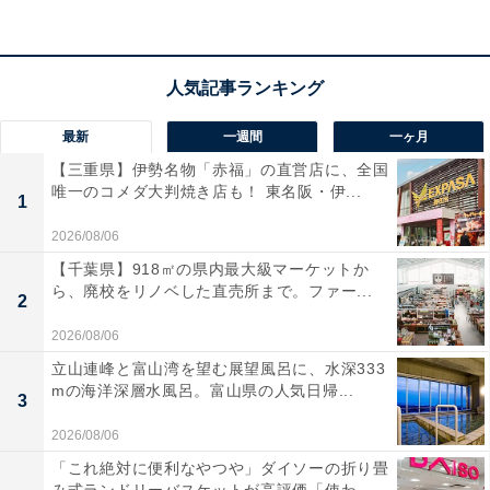
で肌に優しく温まる透明色。露天風呂は巨大岩風呂と庭
園の景色が最高」「鯵の干物を焼きながら食べる事で、
焼きたてを美味しく頂けました」という声があがってい
ます。費用を抑えて気軽に旅行したい人や、時間を気に
最新
一週間
一ヶ月
せず温泉を満喫したい人におすすめの宿です。
【三重県】伊勢名物「赤福」の直営店に、全国
唯一のコメダ大判焼き店も！ 東名阪・伊...
1
2026/08/06
【千葉県】918㎡の県内最大級マーケットか
ら、廃校をリノベした直売所まで。ファー...
2
2026/08/06
立山連峰と富山湾を望む展望風呂に、水深333
mの海洋深層水風呂。富山県の人気日帰...
3
2026/08/06
「これ絶対に便利なやつや」ダイソーの折り畳